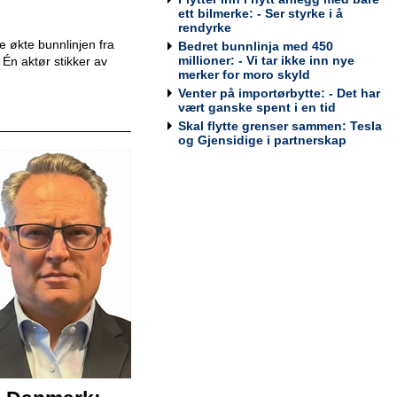
Bodø
ett bilmerke: - Ser styrke i å
Tesla Norway AS
rendyrke
 økte bunnlinjen fra
Bedret bunnlinja med 450
millioner: - Vi tar ikke inn nye
r. Én aktør stikker av
merker for moro skyld
Venter på importørbytte: - Det har
Bilmekaniker / Service Technician -
vært ganske spent i en tid
Stavanger
Skal flytte grenser sammen: Tesla
Tesla Norway AS
og Gjensidige i partnerskap
Bilmekaniker / Service Technician -
Tromsø
Tesla Norway AS
Servicesjef
Bertel O. Steen Lillehammer