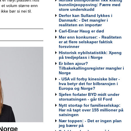
Werksta Norge
bunnlinjeoppsving: Færre med
 et volum større enn
store underskudd
ke bør si nei til.
Derfor kan Sulland lykkes i
Danmark: - Det mangler i
realiteten en importør
Kundemottaker og Takserer for
Carl-Einar Haug er død
Werksta Grorud
Mer enn konkurser: - Realiteten
Werksta Norge
er at flere selskaper faktisk
forsvinner
Historisk nybilstatistikk: Xpeng
på tredjeplass i Norge
Er bilen ajour?
Tilbakekallingsregister mangler i
Salgssjef
Norge
Møller Bil Outlet Alnabru
- USA vil forby kinesiske biler -
hva betyr det for bilbransjen i
Europa og Norge?
Sjefen forlater BYD midt under
storsatsingen - går til Ford
Nytt stortap for familieselskap:
Servicemarkedsleder
Har nå tapt over 155 millioner på
Sulland Lier
satsingen
Nær toppen: - Det er ingen plan
jeg bærer på
 Norge