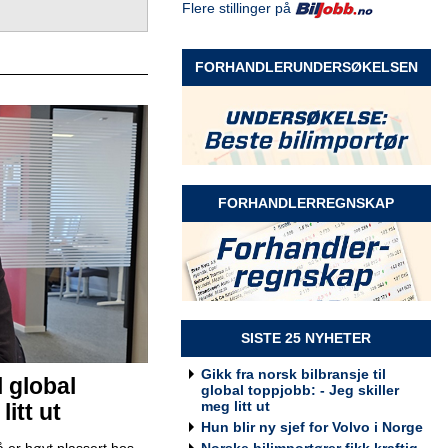
Flere stillinger på
Selger Møre og Romsdal
Rodin & Co AS
FORHANDLERUNDERSØKELSEN
Selger Innlandet
Rodin & Co AS
FORHANDLERREGNSKAP
Selger kundeservice
Rodin & Co AS
SISTE 25 NYHETER
Gikk fra norsk bilbransje til
l global
global toppjobb: - Jeg skiller
meg litt ut
itt ut
Billakkerer søkes til Werksta
Hun blir ny sjef for Volvo i Norge
Grorud
Norske bilimportører fikk kraftig
 er høyt plassert hos