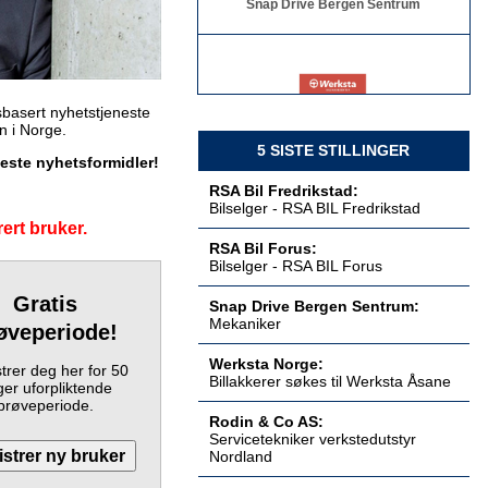
Billakkerer søkes til Werksta Åsane
basert nyhetstjeneste
Werksta Norge
en i Norge.
5 SISTE STILLINGER
keste nyhetsformidler!
RSA Bil Fredrikstad:
Bilselger - RSA BIL Fredrikstad
ert bruker.
Servicetekniker verkstedutstyr
RSA Bil Forus:
Nordland
Bilselger - RSA BIL Forus
Rodin & Co AS
Gratis
Snap Drive Bergen Sentrum:
Mekaniker
øveperiode!
Werksta Norge:
trer deg her for 50
Billakkerer søkes til Werksta Åsane
Servicetekniker verkstedutstyr
er uforpliktende
Østlandet
prøveperiode.
Rodin & Co AS
Rodin & Co AS:
Servicetekniker verkstedutstyr
Nordland