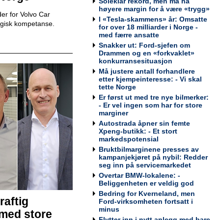
Soleklar rekord, men må ha
høyere margin for å være «trygg»
er for Volvo Car
I «Tesla-skammens» år: Omsatte
egisk kompetanse.
for over 18 milliarder i Norge -
Teknisk kontrollør
med færre ansatte
Viking Kontroll AS
Snakker ut: Ford-sjefen om
Drammen og en «forkvaklet»
konkurransesituasjon
Må justere antall forhandlere
etter kjempeinteresse: - Vi skal
tette Norge
Avdelingsleder / Kundemottaker
Er først ut med tre nye bilmerker:
Mekonomen Bilverksted, Arna
- Er vel ingen som har for store
marginer
Autostrada åpner sin femte
Xpeng-butikk: - Et stort
markedspotensial
Bruktbilmarginene presses av
Bilmekaniker / Service Technician -
kampanjekjøret på nybil: Redder
Haugesund
seg inn på servicemarkedet
Tesla Norway AS
Overtar BMW-lokalene: -
Beliggenheten er veldig god
Bedring for Kverneland, men
raftig
Ford-virksomheten fortsatt i
minus
 med store
Bilmekaniker / Service Technician -
Flytter inn i nytt anlegg med bare