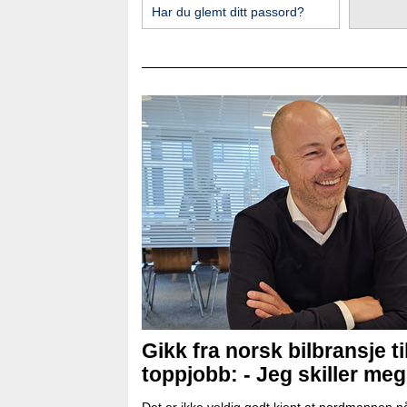
Har du glemt ditt passord?
Gikk fra norsk bilbransje ti
toppjobb: - Jeg skiller meg l
Det er ikke veldig godt kjent at nordmannen nå