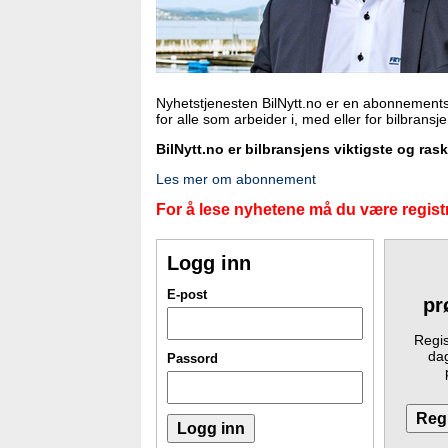
Nyhetstjenesten BilNytt.no er en abonnements
for alle som arbeider i, med eller for bilbransj
BilNytt.no er bilbransjens viktigste og ras
Les mer om abonnement
For å lese nyhetene må du være registr
Logg inn
E-post
pr
Regis
dag
Passord