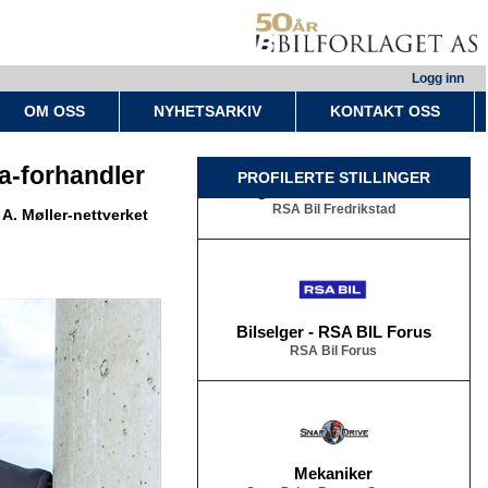
Logg inn
OM OSS
NYHETSARKIV
KONTAKT OSS
a-forhandler
Bilselger - RSA BIL Fredrikstad
PROFILERTE STILLINGER
RSA Bil Fredrikstad
 A. Møller-nettverket
Bilselger - RSA BIL Forus
RSA Bil Forus
Mekaniker
Snap Drive Bergen Sentrum