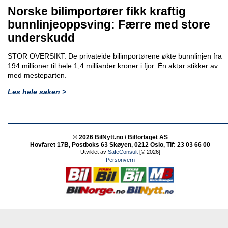
Norske bilimportører fikk kraftig
bunnlinjeoppsving: Færre med store
underskudd
STOR OVERSIKT: De privateide bilimportørene økte bunnlinjen fra
194 millioner til hele 1,4 milliarder kroner i fjor. Én aktør stikker av
med mesteparten.
Les hele saken >
© 2026 BilNytt.no / Bilforlaget AS
Hovfaret 17B, Postboks 63 Skøyen, 0212 Oslo, Tlf: 23 03 66 00
Utviklet av
SafeConsult
[© 2026]
Personvern