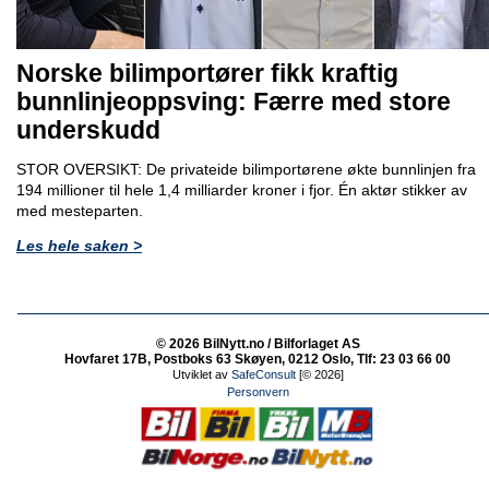
Norske bilimportører fikk kraftig
bunnlinjeoppsving: Færre med store
underskudd
STOR OVERSIKT: De privateide bilimportørene økte bunnlinjen fra
194 millioner til hele 1,4 milliarder kroner i fjor. Én aktør stikker av
med mesteparten.
Les hele saken >
© 2026 BilNytt.no / Bilforlaget AS
Hovfaret 17B, Postboks 63 Skøyen, 0212 Oslo, Tlf: 23 03 66 00
Utviklet av
SafeConsult
[© 2026]
Personvern