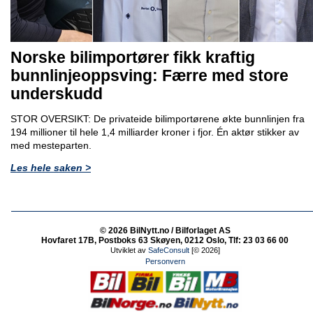
Norske bilimportører fikk kraftig
bunnlinjeoppsving: Færre med store
underskudd
STOR OVERSIKT: De privateide bilimportørene økte bunnlinjen fra
194 millioner til hele 1,4 milliarder kroner i fjor. Én aktør stikker av
med mesteparten.
Les hele saken >
© 2026 BilNytt.no / Bilforlaget AS
Hovfaret 17B, Postboks 63 Skøyen, 0212 Oslo, Tlf: 23 03 66 00
Utviklet av
SafeConsult
[© 2026]
Personvern