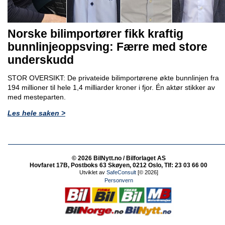
Norske bilimportører fikk kraftig
bunnlinjeoppsving: Færre med store
underskudd
STOR OVERSIKT: De privateide bilimportørene økte bunnlinjen fra
194 millioner til hele 1,4 milliarder kroner i fjor. Én aktør stikker av
med mesteparten.
Les hele saken >
© 2026 BilNytt.no / Bilforlaget AS
Hovfaret 17B, Postboks 63 Skøyen, 0212 Oslo, Tlf: 23 03 66 00
Utviklet av
SafeConsult
[© 2026]
Personvern