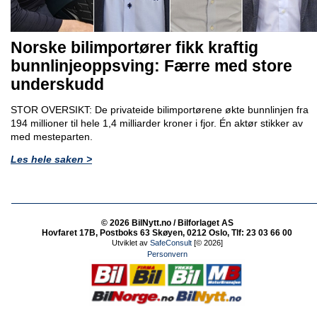
Norske bilimportører fikk kraftig
bunnlinjeoppsving: Færre med store
underskudd
STOR OVERSIKT: De privateide bilimportørene økte bunnlinjen fra
194 millioner til hele 1,4 milliarder kroner i fjor. Én aktør stikker av
med mesteparten.
Les hele saken >
© 2026 BilNytt.no / Bilforlaget AS
Hovfaret 17B, Postboks 63 Skøyen, 0212 Oslo, Tlf: 23 03 66 00
Utviklet av
SafeConsult
[© 2026]
Personvern