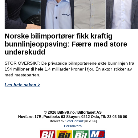
Norske bilimportører fikk kraftig
bunnlinjeoppsving: Færre med store
underskudd
STOR OVERSIKT: De privateide bilimportørene økte bunnlinjen fra
194 millioner til hele 1,4 milliarder kroner i fjor. Én aktør stikker av
med mesteparten.
Les hele saken >
© 2026 BilNytt.no / Bilforlaget AS
Hovfaret 17B, Postboks 63 Skøyen, 0212 Oslo, Tlf: 23 03 66 00
Utviklet av
SafeConsult
[© 2026]
Personvern