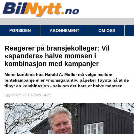
FORSIDEN
ABONNEMENT
OM OSS
Reagerer på bransjekolleger: Vil
«spandere» halve momsen i
kombinasjon med kampanjer
Mens kundene hos Harald A. Møller må velge mellom
rentekampanje eller «momsgaranti», påpeker Toyota nå at de
tilbyr en kombinasjon - selv om det bare er halve momsen.
Oppdatert: 29.10.2025 14:21