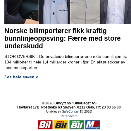
Norske bilimportører fikk kraftig
bunnlinjeoppsving: Færre med store
underskudd
STOR OVERSIKT: De privateide bilimportørene økte bunnlinjen fra
194 millioner til hele 1,4 milliarder kroner i fjor. Én aktør stikker av
med mesteparten.
Les hele saken >
© 2026 BilNytt.no / Bilforlaget AS
Hovfaret 17B, Postboks 63 Skøyen, 0212 Oslo, Tlf: 23 03 66 00
Utviklet av
SafeConsult
[© 2026]
Personvern