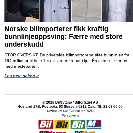
Norske bilimportører fikk kraftig
bunnlinjeoppsving: Færre med store
underskudd
STOR OVERSIKT: De privateide bilimportørene økte bunnlinjen fra
194 millioner til hele 1,4 milliarder kroner i fjor. Én aktør stikker av
med mesteparten.
Les hele saken >
© 2026 BilNytt.no / Bilforlaget AS
Hovfaret 17B, Postboks 63 Skøyen, 0212 Oslo, Tlf: 23 03 66 00
Utviklet av
SafeConsult
[© 2026]
Personvern