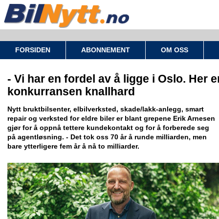
FORSIDEN
ABONNEMENT
OM OSS
- Vi har en fordel av å ligge i Oslo. Her e
konkurransen knallhard
Nytt bruktbilsenter, elbilverksted, skade/lakk-anlegg, smart
repair og verksted for eldre biler er blant grepene Erik Arnesen
gjør for å oppnå tettere kundekontakt og for å forberede seg
på agentløsning. - Det tok oss 70 år å runde milliarden, men
bare ytterligere fem år å nå to milliarder.