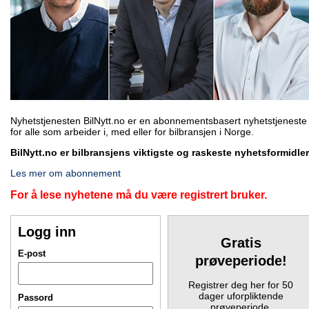
Nyhetstjenesten BilNytt.no er en abonnementsbasert nyhetstjeneste
for alle som arbeider i, med eller for bilbransjen i Norge.
BilNytt.no er bilbransjens viktigste og raskeste nyhetsformidler
Les mer om abonnement
For å lese nyhetene må du være registrert bruker.
Logg inn
Gratis
E-post
prøveperiode!
Registrer deg her for 50
dager uforpliktende
Passord
prøveperiode.