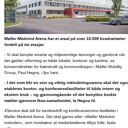
Møller Medvind Arena har et areal på over 10.000 kvadratmeter
fordelt på tre etasjer.
- Vi skal benytte smarte og miljøvennlige løsninger og gjenbruk når
det gjelder utforming av både lokalet, kontorer og kantine, sa
konserndirektør for bærekraft og kommunikasjon i Møller Mobility
Group, Paul Hegna, i fjor høst.
- I det som blir en stor og viktig inkluderingsarena skal det ogs
etableres kontor- og konferansefasiliteter til både intern og
ekstern bruk – og gjennomgående vil det benyttes brukte
møbler gjennom Ikea-samarbeidet, la Hegna til.
4Service skal stå for kantinedrift og konferanseroms-fasiliteter i
Møller Medvind Arena. Det skal gjøres etter «Møller Medvind-
metoden», som innebærer at medarbeiderne tilbys fulle, faste