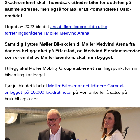
Skadesenteret skal i hovedsak utbedre biler for outleten på
samme adresse, men også for Møller Bil-forhandlere i Oslo-
området.
I løpet av 2022 ble det
ansatt flere ledere til de ulike
forretningsorådene i Møller Medvind Arena
.
Samtidig flyttes Møller Bil-skolen til Møller Medvind Arena fra
dagens beliggenhet på Etterstad, og Medvind Eiendomsservice
som er en del av Møller Eiendom, skal inn i bygget.
I tillegg skal Møller Mobility Group etablere et samlingspunkt for sin
bilsamling i anlegget.
Før jul ble det klart at
Møller Bil overtar det tidligere Carnext-
anlegget på 10.000 kvadratmeter
på Romerike for å satse på
bruktbil også der.