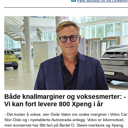
Følg BilJobb.no på LinkedIn
Både knallmarginer og voksesmerter: -
Vi kan fort levere 800 Xpeng i år
- Det koster å vokse, sier Gisle Valen om svake marginer i Volvo Car
Stor-Oslo og i nyetablerte Autostrada-anlegg. Volvo er lokomotivet,
men konsernet har fått fart på Bertel O. Steen-merkene og Xpeng.