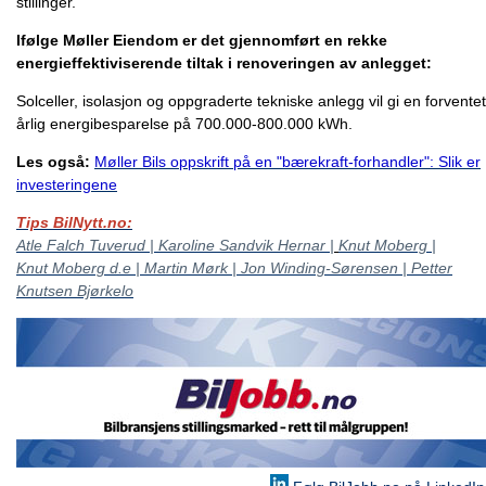
stillinger.
Ifølge Møller Eiendom er det gjennomført en rekke
energieffektiviserende tiltak i renoveringen av anlegget:
Solceller, isolasjon og oppgraderte tekniske anlegg vil gi en forventet
årlig energibesparelse på 700.000-800.000 kWh.
Les også:
Møller Bils oppskrift på en "bærekraft-forhandler": Slik er
investeringene
Tips BilNytt.no:
Atle Falch Tuverud | Karoline Sandvik Hernar |
Knut Moberg |
Knut Moberg d.e | Martin Mørk | Jon Winding-Sørensen | Petter
Knutsen Bjørkelo