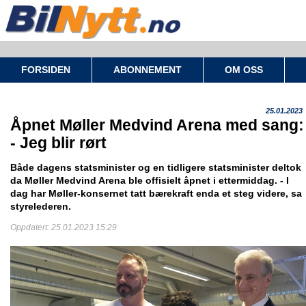
FORSIDEN
ABONNEMENT
OM OSS
25.01.2023
Åpnet Møller Medvind Arena med sang:
- Jeg blir rørt
Både dagens statsminister og en tidligere statsminister deltok
da Møller Medvind Arena ble offisielt åpnet i ettermiddag. - I
dag har Møller-konsernet tatt bærekraft enda et steg videre, sa
styrelederen.
Oppdatert: 25.01.2023 15:29