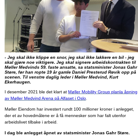
- Jeg skal ikke klippe en snor, jeg skal ikke lakkere en bil - jeg
skal gjøre noe viktigere. Jeg skal signere arbeidskontrakten til
Møller Medvinds 59. faste ansatte, sa statsminister Jonas Gahr
Støre, før han ropte 19 år gamle Daniel Presterud Røvik opp på
scenen. Til venstre daglig leder i Møller Medvind, Kurt
Ekerhaugen.
I desember 2021 ble det klart at
Møller Mobility Group planla åpning
av Møller Medvind Arena på Alfaset i Oslo
.
Møller Eiendom har investert rundt 100 millioner kroner i anlegget,
der et av hovedmålene er å få mennesker som har falt utenfor
arbeidslivet tilbake i arbeid.
I dag ble anlegget åpnet av statsminister Jonas Gahr Støre.