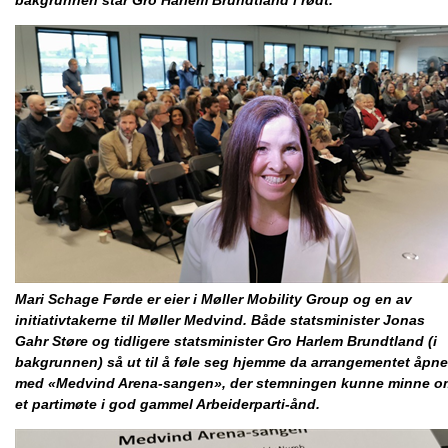
bakgrunnen står Gro Harlem Brundtland i rødt.
Mari Schage Førde er eier i Møller Mobility Group og en av
initiativtakerne til Møller Medvind. Både statsminister Jonas
Gahr Støre og tidligere statsminister Gro Harlem Brundtland (i
bakgrunnen) så ut til å føle seg hjemme da arrangementet åpne
med «Medvind Arena-sangen», der stemningen kunne minne o
et partimøte i god gammel Arbeiderparti-ånd.