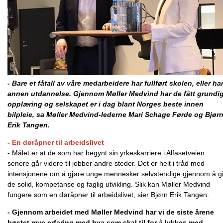
- Bare et fåtall av våre medarbeidere har fullført skolen, eller ha
annen utdannelse. Gjennom Møller Medvind har de fått grundi
opplæring og selskapet er i dag blant Norges beste innen
bilpleie, sa
Møller Medvind-lederne Mari Schage Førde og Bjør
Erik Tangen.
- En døråpner til arbeidslivet
- Målet er at de som har begynt sin yrkeskarriere i Alfasetveien
senere går videre til jobber andre steder. Det er helt i tråd med
intensjonene om å gjøre unge mennesker selvstendige gjennom å g
de solid, kompetanse og faglig utvikling. Slik kan Møller Medvind
fungere som en døråpner til arbeidslivet, sier Bjørn Erik Tangen.
- Gjennom arbeidet med Møller Medvind har vi de siste årene
høstet mye erfaring med hva som skal til for å lykkes med