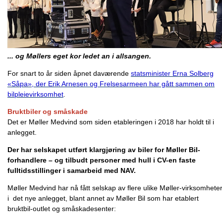
... og Møllers eget kor ledet an i allsangen.
For snart to år siden åpnet daværende
statsminister Erna Solberg
«Såpa», der Erik Arnesen og Frelsesarmeen har gått sammen om
bilpleievirksomhet
.
Bruktbiler og småskade
Det er Møller Medvind som siden etableringen i 2018 har holdt til i
anlegget.
Der har selskapet utført klargjøring av biler for Møller Bil-
forhandlere – og tilbudt personer med hull i CV-en faste
fulltidsstillinger i samarbeid med NAV.
Møller Medvind har nå fått selskap av flere ulike Møller-virksomhete
i det nye anlegget, blant annet av Møller Bil som har etablert
bruktbil-outlet og småskadesenter: