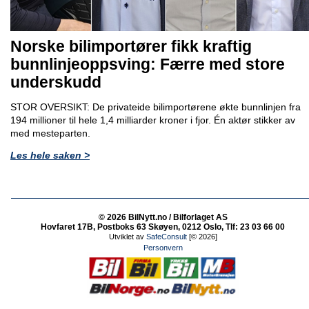
Norske bilimportører fikk kraftig
bunnlinjeoppsving: Færre med store
underskudd
STOR OVERSIKT: De privateide bilimportørene økte bunnlinjen fra
194 millioner til hele 1,4 milliarder kroner i fjor. Én aktør stikker av
med mesteparten.
Les hele saken >
© 2026 BilNytt.no / Bilforlaget AS
Hovfaret 17B, Postboks 63 Skøyen, 0212 Oslo, Tlf: 23 03 66 00
Utviklet av
SafeConsult
[© 2026]
Personvern