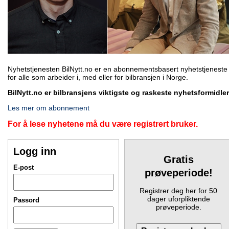
Nyhetstjenesten BilNytt.no er en abonnementsbasert nyhetstjeneste
for alle som arbeider i, med eller for bilbransjen i Norge.
BilNytt.no er bilbransjens viktigste og raskeste nyhetsformidler
Les mer om abonnement
For å lese nyhetene må du være registrert bruker.
Logg inn
Gratis
E-post
prøveperiode!
Registrer deg her for 50
dager uforpliktende
Passord
prøveperiode.