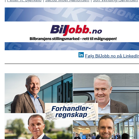
Følg BilJobb.no på LinkedI