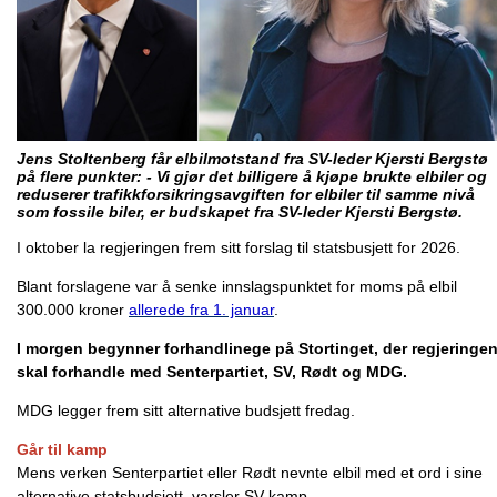
Jens Stoltenberg får elbilmotstand fra SV-leder Kjersti Bergstø
på flere punkter: - Vi gjør det billigere å kjøpe brukte elbiler og
reduserer trafikkforsikringsavgiften for elbiler til samme nivå
som fossile biler, er budskapet fra SV-leder Kjersti Bergstø.
I oktober la regjeringen frem sitt forslag til statsbusjett for 2026.
Blant forslagene var å senke innslagspunktet for moms på elbil
300.000 kroner
allerede fra 1. januar
.
I morgen begynner forhandlinege på Stortinget, der regjeringe
skal forhandle med Senterpartiet, SV, Rødt og MDG.
MDG legger frem sitt alternative budsjett fredag.
Går til kamp
Mens verken Senterpartiet eller Rødt nevnte elbil med et ord i sine
alternative statsbudsjett, varsler SV kamp.