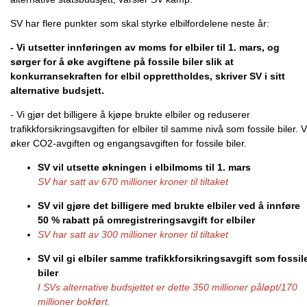
SV har flere punkter som skal styrke elbilfordelene neste år:
- Vi utsetter innføringen av moms for elbiler til 1. mars, og
sørger for å øke avgiftene på fossile biler slik at
konkurransekraften for elbil opprettholdes, skriver SV i sitt
alternative budsjett.
- Vi gjør det billigere å kjøpe brukte elbiler og reduserer
trafikkforsikringsavgiften for elbiler til samme nivå som fossile biler. V
øker CO2-avgiften og engangsavgiften for fossile biler.
SV vil utsette økningen i elbilmoms til 1. mars
SV har satt av 670 millioner kroner til tiltaket
SV vil gjøre det billigere med brukte elbiler ved å innføre
50 % rabatt på omregistreringsavgift for elbiler
SV har satt av 300 millioner kroner til tiltaket
SV vil gi elbiler samme trafikkforsikringsavgift som fossil
biler
I SVs alternative budsjettet er dette 350 millioner påløpt/170
millioner bokført.