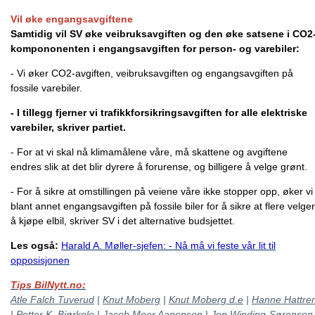
Vil øke engangsavgiftene
Samtidig vil SV øke veibruksavgiften og den øke satsene i CO2
kompononenten i engangsavgiften for person- og varebiler:
- Vi øker CO2-avgiften, veibruksavgiften og engangsavgiften på
fossile varebiler.
- I tillegg fjerner vi trafikkforsikringsavgiften for alle elektriske
varebiler, skriver partiet.
- For at vi skal nå klimamålene våre, må skattene og avgiftene
endres slik at det blir dyrere å forurense, og billigere å velge grønt.
- For å sikre at omstillingen på veiene våre ikke stopper opp, øker vi
blant annet engangsavgiften på fossile biler for å sikre at flere velger
å kjøpe elbil, skriver SV i det alternative budsjettet.
Les også:
Harald A. Møller-sjefen: - Nå må vi feste vår lit til
opposisjonen
Tips BilNytt.no:
Atle Falch Tuverud
|
Knut Moberg
|
Knut Moberg d.e
|
Hanne Hattre
|
Petter K. Bjørkelo
|
Jacob Moer Aanonsen
|
Jon Winding-Sørensen