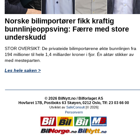
Norske bilimportører fikk kraftig
bunnlinjeoppsving: Færre med store
underskudd
STOR OVERSIKT: De privateide bilimportørene økte bunnlinjen fra
194 millioner til hele 1,4 milliarder kroner i fjor. Én aktør stikker av
med mesteparten.
Les hele saken >
© 2026 BilNytt.no / Bilforlaget AS
Hovfaret 17B, Postboks 63 Skøyen, 0212 Oslo, Tlf: 23 03 66 00
Utviklet av
SafeConsult
[© 2026]
Personvern