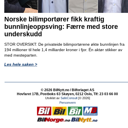
Norske bilimportører fikk kraftig
bunnlinjeoppsving: Færre med store
underskudd
STOR OVERSIKT: De privateide bilimportørene økte bunnlinjen fra
194 millioner til hele 1,4 milliarder kroner i fjor. Én aktør stikker av
med mesteparten.
Les hele saken >
© 2026 BilNytt.no / Bilforlaget AS
Hovfaret 17B, Postboks 63 Skøyen, 0212 Oslo, Tlf: 23 03 66 00
Utviklet av
SafeConsult
[© 2026]
Personvern