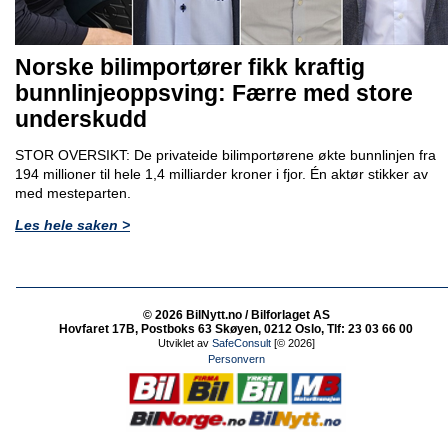
Norske bilimportører fikk kraftig
bunnlinjeoppsving: Færre med store
underskudd
STOR OVERSIKT: De privateide bilimportørene økte bunnlinjen fra
194 millioner til hele 1,4 milliarder kroner i fjor. Én aktør stikker av
med mesteparten.
Les hele saken >
© 2026 BilNytt.no / Bilforlaget AS
Hovfaret 17B, Postboks 63 Skøyen, 0212 Oslo, Tlf: 23 03 66 00
Utviklet av
SafeConsult
[© 2026]
Personvern