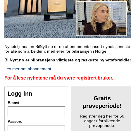
Nyhetstjenesten BilNytt.no er en abonnementsbasert nyhetstjeneste
for alle som arbeider i, med eller for bilbransjen i Norge.
BilNytt.no er bilbransjens viktigste og raskeste nyhetsformidler
Les mer om abonnement
For å lese nyhetene må du være registrert bruker.
Logg inn
Gratis
E-post
prøveperiode!
Registrer deg her for 50
dager uforpliktende
Passord
prøveperiode.