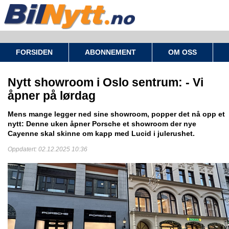
FORSIDEN
ABONNEMENT
OM OSS
Nytt showroom i Oslo sentrum: - Vi
åpner på lørdag
Mens mange legger ned sine showroom, popper det nå opp et
nytt: Denne uken åpner Porsche et showroom der nye
Cayenne skal skinne om kapp med Lucid i julerushet.
Oppdatert: 02.12.2025 10:36