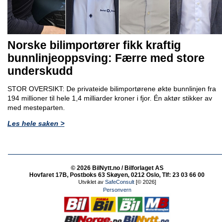
Norske bilimportører fikk kraftig
bunnlinjeoppsving: Færre med store
underskudd
STOR OVERSIKT: De privateide bilimportørene økte bunnlinjen fra
194 millioner til hele 1,4 milliarder kroner i fjor. Én aktør stikker av
med mesteparten.
Les hele saken >
© 2026 BilNytt.no / Bilforlaget AS
Hovfaret 17B, Postboks 63 Skøyen, 0212 Oslo, Tlf: 23 03 66 00
Utviklet av
SafeConsult
[© 2026]
Personvern