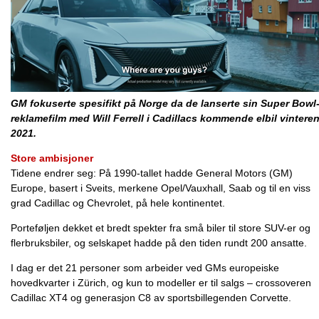
GM fokuserte spesifikt på Norge da de lanserte sin Super Bowl
reklamefilm med Will Ferrell i Cadillacs kommende elbil vintere
2021.
Store ambisjoner
Tidene endrer seg: På 1990-tallet hadde General Motors (GM)
Europe, basert i Sveits, merkene Opel/Vauxhall, Saab og til en viss
grad Cadillac og Chevrolet, på hele kontinentet.
Porteføljen dekket et bredt spekter fra små biler til store SUV-er og
flerbruksbiler, og selskapet hadde på den tiden rundt 200 ansatte.
I dag er det 21 personer som arbeider ved GMs europeiske
hovedkvarter i Zürich, og kun to modeller er til salgs – crossoveren
Cadillac XT4 og generasjon C8 av sportsbillegenden Corvette.