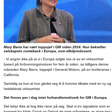
Mary Barra har vært toppsjef i GM siden 2014. Hun bekrefter
selskapets comeback i Europa, som elbilprodusent.
- Vi angrer ikke på at vi i Europa solgte oss ut av en virksomhet
basert på forbrenningsmotorer for fem år siden, sa tidligere denne
måneden Mary Barra, toppsjef i General Motors, på en konferanse i
California.
Samtidig sa hun at hun gledet seg til å komme tilbake med en ny og
helelektrisk virksomhet.
Det finnes per i dag intet forhandlernettverk for GM i Europa.
Det betyr ikke at ting ikke rører på seg. Skal vi tro signalene som er
kommet fra både Zürich og Detroit de siste månedene, er store ting 