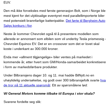
EUV.
Den må ikke forveksles med første generasjon Bolt, som i Norge ble
mest kjent for det ulykksalige eventyret med parallellimporterte biler
med potensielt brannfarlige batteripakke.
Det førte til Bergheim Auto
Salgs konkurs i fjor
.
Neste år kommer Chevrolet også til å presentere modellen som
allerede er annonsert som elbilen som vil underby Tesla prismessig 
Chevrolet Equinox EV. Det er en crossover som det er lovet skal
koste i underkant av 300.000 kroner.
Enda mer «allment tilgjengelige» biler ventes på markedet i
kommende år, etter hvert som GM/Honda-samarbeidet konkretisere
i form av markedsførbare produkter.
Under Bilbransjens dager 10. og 11. mai hadde BilNytt.no en
uhøytidelig undersøkelse, og godt over 300 bilbransjefolk svarte
hva
de tror på 11 aktuelle spørsmål
. Ett av spørsmålene lød:
Vil General Motors komme tilbake til Europa i stor skala?
Svarene fordelte seg slik: