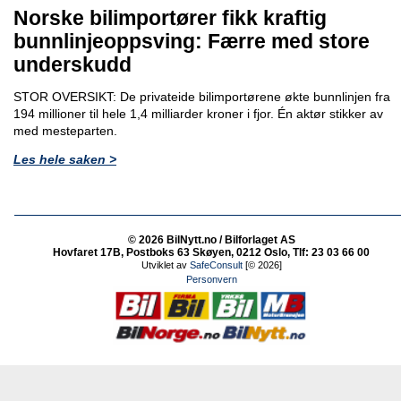
Norske bilimportører fikk kraftig
bunnlinjeoppsving: Færre med store
underskudd
STOR OVERSIKT: De privateide bilimportørene økte bunnlinjen fra
194 millioner til hele 1,4 milliarder kroner i fjor. Én aktør stikker av
med mesteparten.
Les hele saken >
© 2026 BilNytt.no / Bilforlaget AS
Hovfaret 17B, Postboks 63 Skøyen, 0212 Oslo, Tlf: 23 03 66 00
Utviklet av
SafeConsult
[© 2026]
Personvern