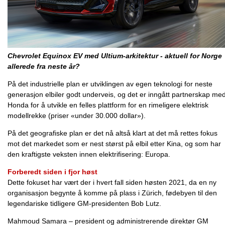
Chevrolet Equinox EV med Ultium-arkitektur - aktuell for Norge
allerede fra neste år?
På det industrielle plan er utviklingen av egen teknologi for neste
generasjon elbiler godt underveis, og det er inngått partnerskap me
Honda for å utvikle en felles plattform for en rimeligere elektrisk
modellrekke (priser «under 30.000 dollar»).
På det geografiske plan er det nå altså klart at det må rettes fokus
mot det markedet som er nest størst på elbil etter Kina, og som har
den kraftigste veksten innen elektrifisering: Europa.
Forberedt siden i fjor høst
Dette fokuset har vært der i hvert fall siden høsten 2021, da en ny
organisasjon begynte å komme på plass i Zürich, fødebyen til den
legendariske tidligere GM-presidenten Bob Lutz.
Mahmoud Samara – president og administrerende direktør GM