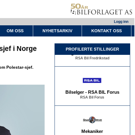
Logg inn
OM OSS
NYHETSARKIV
KONTAKT OSS
sjef i Norge
Bilselger - RSA BIL Fredrikstad
PROFILERTE STILLINGER
RSA Bil Fredrikstad
om Polestar-sjef.
Bilselger - RSA BIL Forus
RSA Bil Forus
Mekaniker
Snap Drive Bergen Sentrum