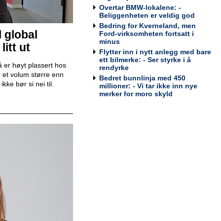
Bodø
Overtar BMW-lokalene: -
Tesla Norway AS
Beliggenheten er veldig god
Bedring for Kverneland, men
l global
Ford-virksomheten fortsatt i
minus
itt ut
Flytter inn i nytt anlegg med bare
Bilmekaniker / Service Technician -
ett bilmerke: - Ser styrke i å
 er høyt plassert hos
Stavanger
rendyrke
 et volum større enn
Tesla Norway AS
Bedret bunnlinja med 450
ke bør si nei til.
millioner: - Vi tar ikke inn nye
merker for moro skyld
Bilmekaniker / Service Technician -
Tromsø
Tesla Norway AS
Servicesjef
Bertel O. Steen Lillehammer