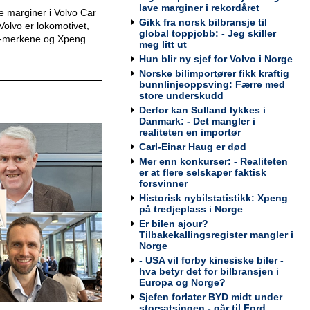
Werksta Norge
lave marginer i rekordåret
e marginer i Volvo Car
Gikk fra norsk bilbransje til
Volvo er lokomotivet,
global toppjobb: - Jeg skiller
en-merkene og Xpeng.
meg litt ut
Hun blir ny sjef for Volvo i Norge
Norske bilimportører fikk kraftig
Kundemottaker og Takserer for
bunnlinjeoppsving: Færre med
Werksta Grorud
store underskudd
Werksta Norge
Derfor kan Sulland lykkes i
Danmark: - Det mangler i
realiteten en importør
Carl-Einar Haug er død
Mer enn konkurser: - Realiteten
Salgssjef
er at flere selskaper faktisk
Møller Bil Outlet Alnabru
forsvinner
Historisk nybilstatistikk: Xpeng
på tredjeplass i Norge
Er bilen ajour?
Tilbakekallingsregister mangler i
Norge
Servicemarkedsleder
- USA vil forby kinesiske biler -
hva betyr det for bilbransjen i
Sulland Lier
Europa og Norge?
Sjefen forlater BYD midt under
storsatsingen - går til Ford