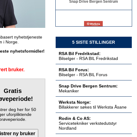
Billakkerer søkes til Werksta Åsane
Werksta Norge
basert nyhetstjeneste
en i Norge.
5 SISTE STILLINGER
keste nyhetsformidler!
RSA Bil Fredrikstad:
Bilselger - RSA BIL Fredrikstad
Servicetekniker verkstedutstyr
ert bruker.
RSA Bil Forus:
Nordland
Bilselger - RSA BIL Forus
Rodin & Co AS
Snap Drive Bergen Sentrum:
Gratis
Mekaniker
øveperiode!
Werksta Norge:
Billakkerer søkes til Werksta Åsane
Servicetekniker verkstedutstyr
trer deg her for 50
Østlandet
er uforpliktende
Rodin & Co AS
Rodin & Co AS:
prøveperiode.
Servicetekniker verkstedutstyr
Nordland