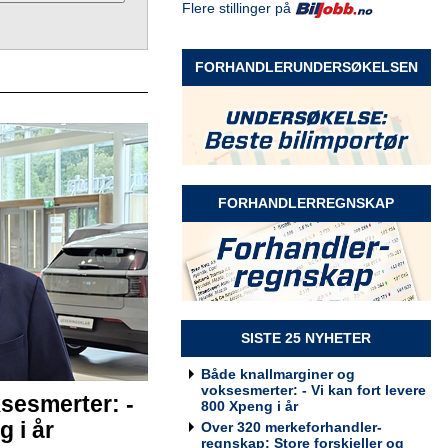
Flere stillinger på
Selger Møre og Romsdal
Rodin & Co AS
FORHANDLERUNDERSØKELSEN
Selger Innlandet
Rodin & Co AS
FORHANDLERREGNSKAP
Selger kundeservice
Rodin & Co AS
SISTE 25 NYHETER
Både knallmarginer og
voksesmerter: - Vi kan fort levere
sesmerter: -
800 Xpeng i år
Billakkerer søkes til Werksta
g i år
Over 320 merkeforhandler-
Grorud
regnskap: Store forskjeller og