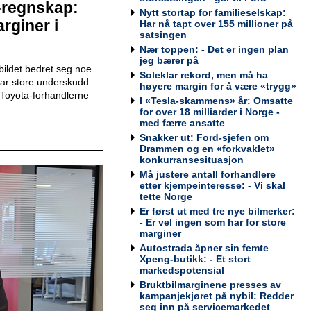
-regnskap:
Nytt stortap for familieselskap:
rginer i
Har nå tapt over 155 millioner på
satsingen
Teknisk kontrollør
Nær toppen: - Det er ingen plan
Viking Kontroll AS
jeg bærer på
ildet bedret seg noe
Soleklar rekord, men må ha
 har store underskudd.
høyere margin for å være «trygg»
Toyota-forhandlerne
I «Tesla-skammens» år: Omsatte
for over 18 milliarder i Norge -
med færre ansatte
Avdelingsleder / Kundemottaker
Snakker ut: Ford-sjefen om
Mekonomen Bilverksted, Arna
Drammen og en «forkvaklet»
konkurransesituasjon
Må justere antall forhandlere
etter kjempeinteresse: - Vi skal
tette Norge
Er først ut med tre nye bilmerker:
Bilmekaniker / Service Technician -
- Er vel ingen som har for store
Haugesund
marginer
Tesla Norway AS
Autostrada åpner sin femte
Xpeng-butikk: - Et stort
markedspotensial
Bruktbilmarginene presses av
kampanjekjøret på nybil: Redder
Bilmekaniker / Service Technician -
seg inn på servicemarkedet