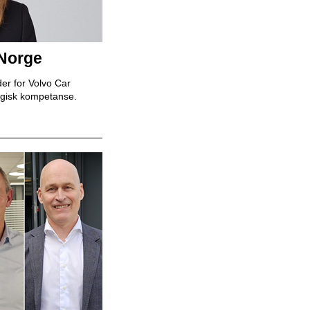
Mekaniker
 Norge
Snap Drive
er for Volvo Car
egisk kompetanse.
Daglig leder
BilXtra
Billakkerer
Karosseriforum AS