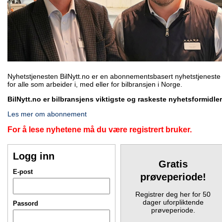
Nyhetstjenesten BilNytt.no er en abonnementsbasert nyhetstjeneste
for alle som arbeider i, med eller for bilbransjen i Norge.
BilNytt.no er bilbransjens viktigste og raskeste nyhetsformidler
Les mer om abonnement
For å lese nyhetene må du være registrert bruker.
Logg inn
Gratis
E-post
prøveperiode!
Registrer deg her for 50
dager uforpliktende
Passord
prøveperiode.