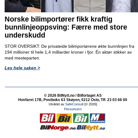
Norske bilimportører fikk kraftig
bunnlinjeoppsving: Færre med store
underskudd
STOR OVERSIKT: De privateide bilimportørene økte bunnlinjen fra
194 millioner til hele 1,4 milliarder kroner i fjor. Én aktør stikker av
med mesteparten.
Les hele saken >
© 2026 BilNytt.no / Bilforlaget AS
Hovfaret 17B, Postboks 63 Skøyen, 0212 Oslo, Tlf: 23 03 66 00
Utviklet av
SafeConsult
[© 2026]
Personvern