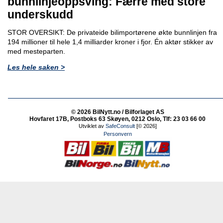
bunnlinjeoppsving: Færre med store
underskudd
STOR OVERSIKT: De privateide bilimportørene økte bunnlinjen fra
194 millioner til hele 1,4 milliarder kroner i fjor. Én aktør stikker av
med mesteparten.
Les hele saken >
© 2026 BilNytt.no / Bilforlaget AS
Hovfaret 17B, Postboks 63 Skøyen, 0212 Oslo, Tlf: 23 03 66 00
Utviklet av
SafeConsult
[© 2026]
Personvern