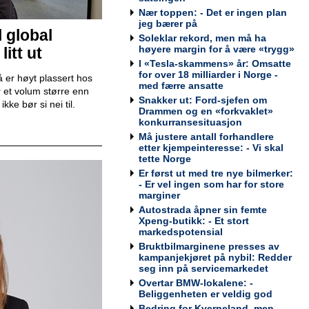
Nær toppen: - Det er ingen plan
jeg bærer på
Teknisk kontrollør
l global
Viking Kontroll AS
Soleklar rekord, men må ha
høyere margin for å være «trygg»
itt ut
I «Tesla-skammens» år: Omsatte
for over 18 milliarder i Norge -
 er høyt plassert hos
med færre ansatte
 et volum større enn
Snakker ut: Ford-sjefen om
ke bør si nei til.
Drammen og en «forkvaklet»
Avdelingsleder / Kundemottaker
konkurransesituasjon
Mekonomen Bilverksted, Arna
Må justere antall forhandlere
etter kjempeinteresse: - Vi skal
tette Norge
Er først ut med tre nye bilmerker:
- Er vel ingen som har for store
marginer
Bilmekaniker / Service Technician -
Haugesund
Autostrada åpner sin femte
Xpeng-butikk: - Et stort
Tesla Norway AS
markedspotensial
Bruktbilmarginene presses av
kampanjekjøret på nybil: Redder
seg inn på servicemarkedet
Overtar BMW-lokalene: -
Bilmekaniker / Service Technician -
Beliggenheten er veldig god
Bodø
Bedring for Kverneland, men