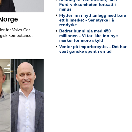
Tesla Norway AS
Ford-virksomheten fortsatt i
minus
Flytter inn i nytt anlegg med bare
 Norge
ett bilmerke: - Ser styrke i å
rendyrke
Bilmekaniker / Service Technician -
er for Volvo Car
Bedret bunnlinja med 450
Stavanger
egisk kompetanse.
millioner: - Vi tar ikke inn nye
Tesla Norway AS
merker for moro skyld
Venter på importørbytte: - Det har
vært ganske spent i en tid
Bilmekaniker / Service Technician -
Tromsø
Tesla Norway AS
Servicesjef
Bertel O. Steen Lillehammer