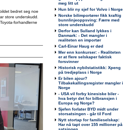
meg litt ut
Hun blir ny sjef for Volvo i Norge
ildet bedret seg noe
Norske bilimportører fikk kraftig
 har store underskudd.
bunnlinjeoppsving: Færre med
Toyota-forhandlerne
Kundemottaker og Takserer for
store underskudd
Werksta Grorud
Derfor kan Sulland lykkes i
Werksta Norge
Danmark: - Det mangler i
realiteten en importør
Carl-Einar Haug er død
Mer enn konkurser: - Realiteten
er at flere selskaper faktisk
forsvinner
Salgssjef
Historisk nybilstatistikk: Xpeng
Møller Bil Outlet Alnabru
på tredjeplass i Norge
Er bilen ajour?
Tilbakekallingsregister mangler i
Norge
- USA vil forby kinesiske biler -
hva betyr det for bilbransjen i
Servicemarkedsleder
Europa og Norge?
Sulland Lier
Sjefen forlater BYD midt under
storsatsingen - går til Ford
Nytt stortap for familieselskap:
Har nå tapt over 155 millioner på
satsingen