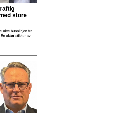
raftig
Mekaniker
 med store
Snap Drive
 økte bunnlinjen fra
r. Én aktør stikker av
Daglig leder
BilXtra
Billakkerer
Karosseriforum AS
Bilselger - RSA BIL Fredrikstad