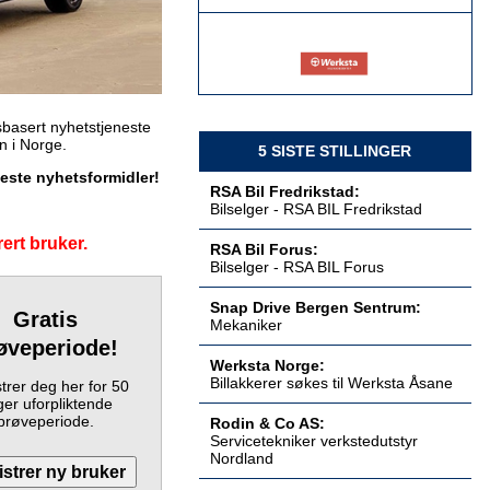
Billakkerer søkes til Werksta Åsane
Werksta Norge
basert nyhetstjeneste
en i Norge.
5 SISTE STILLINGER
keste nyhetsformidler!
RSA Bil Fredrikstad:
Bilselger - RSA BIL Fredrikstad
Servicetekniker verkstedutstyr
Nordland
ert bruker.
RSA Bil Forus:
Rodin & Co AS
Bilselger - RSA BIL Forus
Snap Drive Bergen Sentrum:
Gratis
Mekaniker
øveperiode!
Servicetekniker verkstedutstyr
Werksta Norge:
Østlandet
Billakkerer søkes til Werksta Åsane
trer deg her for 50
Rodin & Co AS
er uforpliktende
prøveperiode.
Rodin & Co AS:
Servicetekniker verkstedutstyr
Nordland