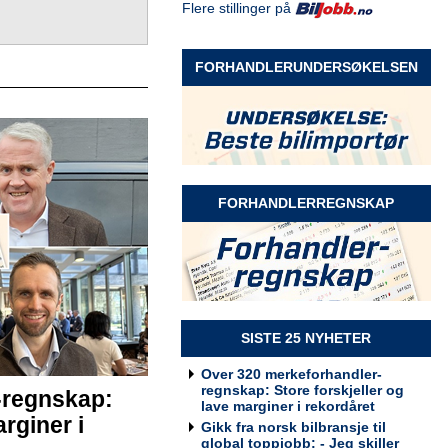
Flere stillinger på
Selger Møre og Romsdal
Rodin & Co AS
FORHANDLERUNDERSØKELSEN
Selger Innlandet
Rodin & Co AS
FORHANDLERREGNSKAP
Selger kundeservice
Rodin & Co AS
SISTE 25 NYHETER
Over 320 merkeforhandler-
regnskap: Store forskjeller og
-regnskap:
Billakkerer søkes til Werksta
lave marginer i rekordåret
Grorud
rginer i
Gikk fra norsk bilbransje til
Werksta Norge
global toppjobb: - Jeg skiller