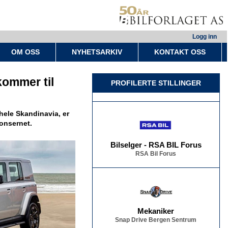
Logg inn
OM OSS
NYHETSARKIV
KONTAKT OSS
Bilselger - RSA BIL Fredrikstad
RSA Bil Fredrikstad
kommer til
PROFILERTE STILLINGER
i hele Skandinavia, er
onsernet.
Bilselger - RSA BIL Forus
RSA Bil Forus
Mekaniker
Snap Drive Bergen Sentrum