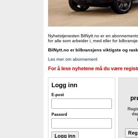
Nyhetstjenesten BilNytt.no er en abonnements
for alle som arbeider i, med eller for bilbransj
BilNytt.no er bilbransjens viktigste og ras
Les mer om abonnement
For å lese nyhetene må du være registr
Logg inn
E-post
pr
Regis
dag
Passord