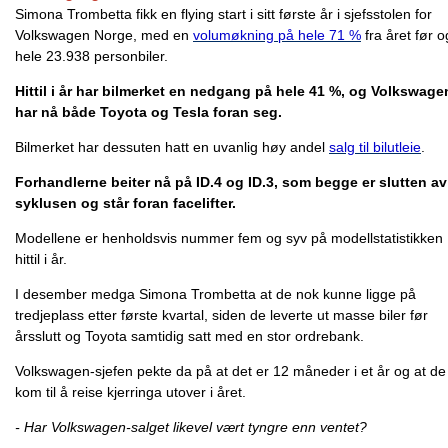
Simona Trombetta fikk en flying start i sitt første år i sjefsstolen for
Volkswagen Norge, med en
volumøkning på hele 71 %
fra året før o
hele 23.938 personbiler.
Hittil i år har bilmerket en nedgang på hele 41 %, og Volkswage
har nå både Toyota og Tesla foran seg.
Bilmerket har dessuten hatt en uvanlig høy andel
salg til bilutleie
.
Forhandlerne beiter nå på ID.4 og ID.3, som begge er slutten av
syklusen og står foran facelifter.
Modellene er henholdsvis nummer fem og syv på modellstatistikken
hittil i år.
I desember medga Simona Trombetta at de nok kunne ligge på
tredjeplass etter første kvartal, siden de leverte ut masse biler før
årsslutt og Toyota samtidig satt med en stor ordrebank.
Volkswagen-sjefen pekte da på at det er 12 måneder i et år og at de
kom til å reise kjerringa utover i året.
- Har Volkswagen-salget likevel vært tyngre enn ventet?