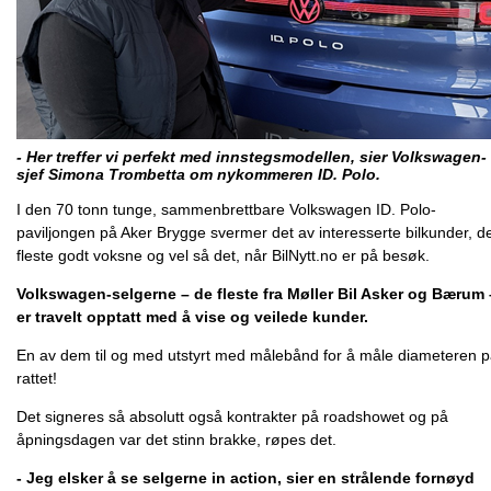
- Her treffer vi perfekt med innstegsmodellen, sier Volkswagen-
sjef Simona Trombetta om nykommeren ID. Polo.
I den 70 tonn tunge, sammenbrettbare Volkswagen ID. Polo-
paviljongen på Aker Brygge svermer det av interesserte bilkunder, d
fleste godt voksne og vel så det, når BilNytt.no er på besøk.
Volkswagen-selgerne – de fleste fra Møller Bil Asker og Bærum 
er travelt opptatt med å vise og veilede kunder.
En av dem til og med utstyrt med målebånd for å måle diameteren 
rattet!
Det signeres så absolutt også kontrakter på roadshowet og på
åpningsdagen var det stinn brakke, røpes det.
- Jeg elsker å se selgerne in action, sier en strålende fornøyd