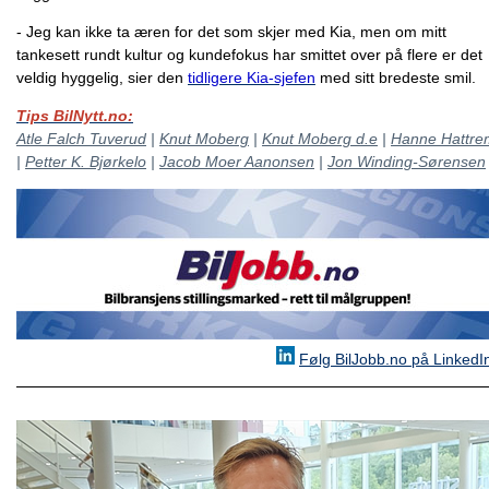
- Jeg kan ikke ta æren for det som skjer med Kia, men om mitt
tankesett rundt kultur og kundefokus har smittet over på flere er det
veldig hyggelig, sier den
tidligere Kia-sjefen
med sitt bredeste smil.
Tips BilNytt.no:
Atle Falch Tuverud
|
Knut Moberg
|
Knut Moberg d.e
|
Hanne Hattre
|
Petter K. Bjørkelo
|
Jacob Moer Aanonsen
|
Jon Winding-Sørensen
Følg BilJobb.no på LinkedI