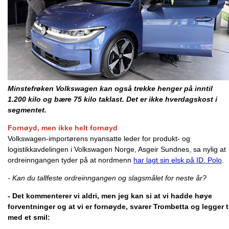
Minstefrøken Volkswagen kan også trekke henger på inntil
1.200 kilo og bære 75 kilo taklast. Det er ikke hverdagskost i
segmentet.
Fornøyd, men ikke helt fornøyd
Volkswagen-importørens nyansatte leder for produkt- og
logistikkavdelingen i Volkswagen Norge, Asgeir Sundnes, sa nylig at
ordreinngangen tyder på at nordmenn
har lagt sin elsk på ID. Polo
.
- Kan du tallfeste ordreinngangen og slagsmålet for neste år?
- Det kommenterer vi aldri, men jeg kan si at vi hadde høye
forventninger og at vi er fornøyde, svarer Trombetta og legger t
med et smil: