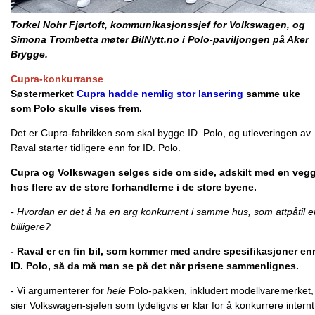
Torkel Nohr Fjørtoft, k
ommunikasjonssjef for Volkswagen,
og
Simona Trombetta møter BilNytt.no i Polo-paviljongen på Aker
Brygge.
Cupra-konkurranse
Søstermerket
Cupra hadde nemlig stor lansering
samme uke
som Polo skulle vises frem.
Det er Cupra-fabrikken som skal bygge ID. Polo, og utleveringen av
Raval starter tidligere enn for ID. Polo.
Cupra og Volkswagen selges side om side, adskilt med en vegg
hos flere av de store forhandlerne i de store byene.
- Hvordan er det å ha en arg konkurrent i samme hus, som attpåtil e
billigere?
- Raval er en fin bil, som kommer med andre spesifikasjoner en
ID. Polo, så da må man se på det når prisene sammenlignes.
- Vi argumenterer for
hele
Polo-pakken, inkludert modellvaremerket,
sier Volkswagen-sjefen som tydeligvis er klar for å konkurrere internt 