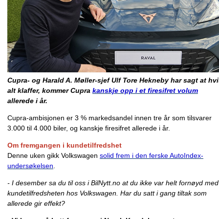
Cupra- og Harald A. Møller-sjef Ulf Tore Hekneby har sagt at hv
alt klaffer, kommer Cupra
kanskje opp i et firesifret volum
allerede i år.
Cupra-ambisjonen er 3 % markedsandel innen tre år som tilsvarer
3.000 til 4.000 biler, og kanskje firesifret allerede i år.
Om fremgangen i kundetilfredshet
Denne uken gikk Volkswagen
solid frem i den ferske AutoIndex-
undersøkelsen
.
- I desember sa du til oss i BilNytt.no at du ikke var helt fornøyd med
kundetilfredsheten hos Volkswagen.
Har du satt i gang tiltak som
allerede gir effekt?