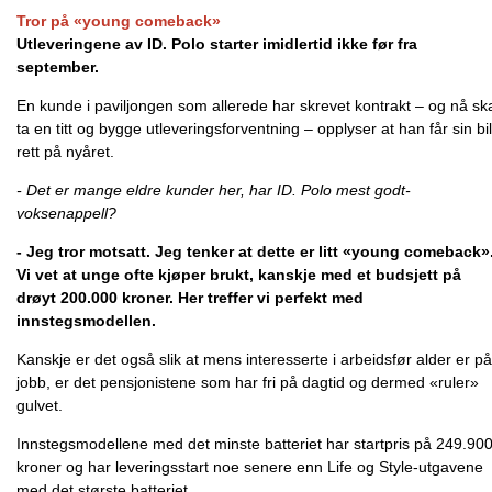
Tror på «young comeback»
Utleveringene av ID. Polo starter imidlertid ikke før fra
september.
En kunde i paviljongen som allerede har skrevet kontrakt – og nå sk
ta en titt og bygge utleveringsforventning – opplyser at han får sin bil
rett på nyåret.
- Det er mange eldre kunder her, har ID. Polo mest godt-
voksenappell?
- Jeg tror motsatt. Jeg tenker at dette er litt «young comeback»
Vi vet at unge ofte kjøper brukt, kanskje med et budsjett på
drøyt 200.000 kroner. Her treffer vi perfekt med
innstegsmodellen.
Kanskje er det også slik at mens interesserte i arbeidsfør alder er på
jobb, er det pensjonistene som har fri på dagtid og dermed «ruler»
gulvet.
Innstegsmodellene med det minste batteriet har startpris på 249.90
kroner og har leveringsstart noe senere enn Life og Style-utgavene
med det største batteriet.