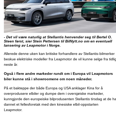
- Det vil være naturlig at Stellantis henvender seg til Bertel O.
Steen først, sier Stein Pettersen til BilNytt.no om en eventuell
lansering av Leapmotor i Norge.
Allerede denne uken kan britiske forhandlere av Stellantis-bilmerker
beskue elektriske modeller fra Leapmotor de vil kunne selge fra tidli
neste år.
Også i flere andre markeder rundt om i Europa vil Leapmotors
biler kunne stå i showroomene om noen måneder.
På et bakteppe der både Europa og USA anklager Kina for å
overprodusere elbiler og dumpe dem i oversjøiske markeder,
kunngjorde den europeiske bilprodusenten Stellantis tirsdag at de h
dannet et fellesforetak med den kinesiske elbil-oppstarten
Leapmotor.