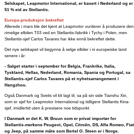
Selskapet, Leapmotor International, er basert i Nederland og er
51 % eid av Stellantis.
Europa-produksjon bekreftet
Allerede i mars ble det kjent at Leapmotor vurderer å produsere den
rimelige elbilen T03 ved en Stellantis-fabrikk i Tychy i Polen, men
Stellantis-sjef Carlos Tavares har ikke ennå bekreftet dette.
Det nye selskapet vil begynne å selge elbiler i ni europeiske land
senere i år:
- Salget starter i september for Belgia, Frankrike, Italia,
Tyskland, Hellas, Nederland, Romania, Spania og Portugal, sa
Stellantis-sjef Carlos Tavares på et nyhetsarrangement i
Hangzhou.
Også Danmark og Sveits vil bli lagt til, sa på sin side Tianshu Xin,
som er sjef for Leapmotor International og tidligere Stellantis Kina-
sjef, imidlertid uten å presisere noe tidspunkt.
I Danmark er det K. W. Bruun som er privat importør for
Stellantis-merkene Peugeot, Opel, Citroën, DS, Alfa Romeo, Fiat
og Jeep, på samme måte som Bertel O. Steen er i Norge.