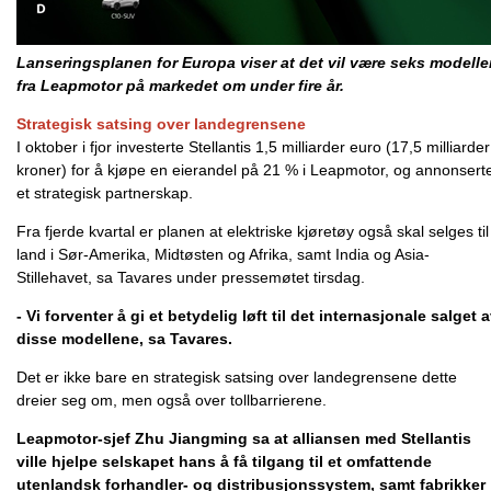
Lanseringsplanen for Europa viser at det vil være seks modelle
fra Leapmotor på markedet om under fire år.
Strategisk satsing
over landegrensene
I oktober i fjor investerte Stellantis 1,5 milliarder euro (17,5 milliarder
kroner) for å kjøpe en eierandel på 21 % i Leapmotor, og annonsert
et strategisk partnerskap.
Fra fjerde kvartal er planen at elektriske kjøretøy også skal selges til
land i Sør-Amerika, Midtøsten og Afrika, samt India og Asia-
Stillehavet, sa Tavares under pressemøtet tirsdag.
- Vi forventer å gi et betydelig løft til det internasjonale salget 
disse modellene, sa Tavares.
Det er ikke bare en strategisk satsing over landegrensene dette
dreier seg om, men også over tollbarrierene.
Leapmotor-sjef Zhu
Jiangming sa at alliansen med Stellantis
ville hjelpe selskapet hans å få tilgang til et omfattende
utenlandsk forhandler- og distribusjonssystem, samt fabrikker