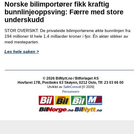
Norske bilimportører fikk kraftig
bunnlinjeoppsving: Færre med store
underskudd
STOR OVERSIKT: De privateide bilimportørene økte bunnlinjen fra
194 millioner til hele 1,4 milliarder kroner i fjor. Én aktør stikker av
med mesteparten.
Les hele saken >
© 2026 BilNytt.no / Bilforlaget AS
Hovfaret 17B, Postboks 63 Skøyen, 0212 Oslo, Tlf: 23 03 66 00
Utviklet av
SafeConsult
[© 2026]
Personvern