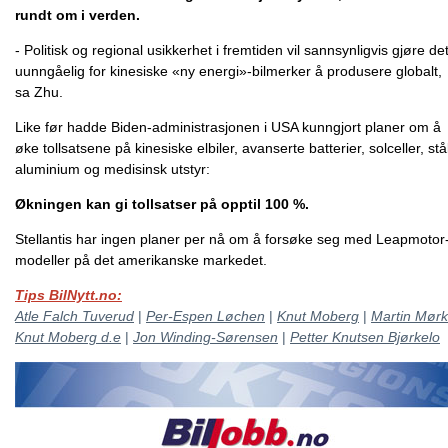
rundt om i verden.
- Politisk og regional usikkerhet i fremtiden vil sannsynligvis gjøre de
uunngåelig for kinesiske «ny energi»-bilmerker å produsere globalt,
sa Zhu.
Like før hadde Biden-administrasjonen i USA kunngjort planer om å
øke tollsatsene på kinesiske elbiler, avanserte batterier, solceller, stå
aluminium og medisinsk utstyr:
Økningen kan gi tollsatser på opptil 100 %.
Stellantis har ingen planer per nå om å forsøke seg med Leapmotor
modeller på det amerikanske markedet.
Tips BilNytt.no:
Atle Falch Tuverud
|
Per-Espen Løchen
|
Knut Moberg
|
Martin Mørk
Knut Moberg d.e
|
Jon Winding-Sørensen
|
Petter Knutsen Bjørkelo