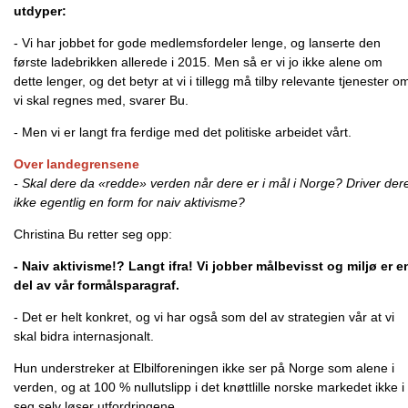
utdyper:
- Vi har jobbet for gode medlemsfordeler lenge, og lanserte den
første ladebrikken allerede i 2015. Men så er vi jo ikke alene om
dette lenger, og det betyr at vi i tillegg må tilby relevante tjenester o
vi skal regnes med, svarer Bu.
- Men vi er langt fra ferdige med det politiske arbeidet vårt.
Over landegrensene
- Skal dere da «redde» verden når dere er i mål i Norge? Driver der
ikke egentlig en form for naiv aktivisme?
Christina Bu retter seg opp:
- Naiv aktivisme!? Langt ifra! Vi jobber målbevisst og miljø er e
del av vår formålsparagraf.
- Det er helt konkret, og vi har også som del av strategien vår at vi
skal bidra internasjonalt.
Hun understreker at Elbilforeningen ikke ser på Norge som alene i
verden, og at 100 % nullutslipp i det knøttlille norske markedet ikke i
seg selv løser utfordringene.