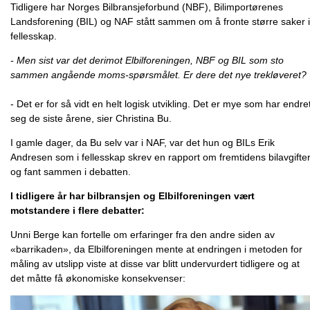
Tidligere har Norges Bilbransjeforbund (NBF), Bilimportørenes
Landsforening (BIL) og NAF stått sammen om å fronte større saker i
fellesskap.
- Men sist var det derimot Elbilforeningen, NBF og BIL som sto
sammen angående moms-spørsmålet. Er dere det nye trekløveret?
- Det er for så vidt en helt logisk utvikling. Det er mye som har endre
seg de siste årene, sier Christina Bu.
I gamle dager, da Bu selv var i NAF, var det hun og BILs Erik
Andresen som i fellesskap skrev en rapport om fremtidens bilavgifter
og fant sammen i debatten.
I tidligere år har bilbransjen og Elbilforeningen vært
motstandere i flere debatter:
Unni Berge kan fortelle om erfaringer fra den andre siden av
«barrikaden», da Elbilforeningen mente at endringen i metoden for
måling av utslipp viste at disse var blitt undervurdert tidligere og at
det måtte få økonomiske konsekvenser: