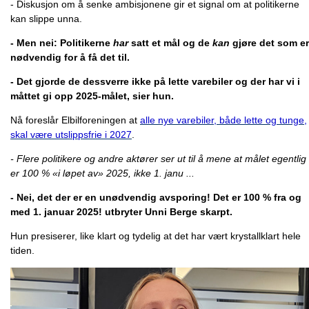
- Diskusjon om å senke ambisjonene gir et signal om at politikerne
kan slippe unna.
- Men nei: Politikerne
har
satt et mål og de
kan
gjøre det som er
nødvendig for å få det til.
- Det gjorde de dessverre ikke på lette varebiler og der har vi i
måttet gi opp 2025-målet, sier hun.
Nå foreslår Elbilforeningen at
alle nye varebiler, både lette og tunge,
skal være utslippsfrie i 2027
.
- Flere politikere og andre aktører ser ut til å mene at målet egentlig
er 100 % «i løpet av» 2025, ikke 1. janu ...
- Nei, det der er en unødvendig avsporing! Det er 100 % fra og
med 1. januar 2025! utbryter Unni Berge skarpt.
Hun presiserer, like klart og tydelig at det har vært krystallklart hele
tiden.