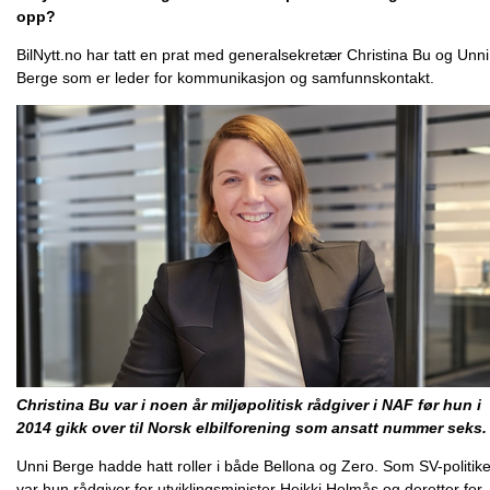
opp?
BilNytt.no har tatt en prat med generalsekretær Christina Bu og Unni
Berge som er leder for kommunikasjon og samfunnskontakt.
Christina Bu var i noen år miljøpolitisk rådgiver i NAF før hun i
2014 gikk over til Norsk elbilforening som ansatt nummer seks.
Unni Berge hadde hatt roller i både Bellona og Zero. Som SV-politike
var hun rådgiver for utviklingsminister Heikki Holmås og deretter for