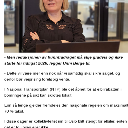
- Men reduksjonen av bunnfradraget må skje gradvis og ikke
starte før tidligst 2026, legger Unni Berge til.
- Dette vil være mer enn nok når vi samtidig skal sikre salget, og
derfor bør veiprising foreløpig vente.
I Nasjonal Transportplan (NTP) ble det åpnet for at elbilrabatten i
bomringene på sikt kan skrotes lokalt.
Enn så lenge gjelder fremdeles den nasjonale regelen om maksimal
70 % takst.
I disse dager er kollektivfeltet inn til Oslo blitt stengt for elbiler, enten
det er to i bilen eller ikke.