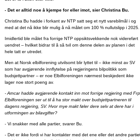
- Det er alltid noe å kjempe for eller imot, sier Christina Bu.
Christina Bu hadde i forkant av NTP satt seg et nytt varebilmål i og
med at det nå ikke blir mulig å nå målet om 100 % nullutslipp i 2025.
Imidlertid ble målet fra forrige NTP oppsiktsvekkende nok videreført
uendret – hvilket bidrar til å så tvil om denne delen av planen i det
hele tatt er utredet.
Men at Norsk elbilforening utvilsomt blir lyttet til
–
ikke minst av SV
som har avgjørende innflytelse på regjeringens bilpolitikk som
budsjettpartner
–
er noe Elbilforeningen nærmest beskjedent ikke
lager noe stort poeng av.
- Amcar hadde avgjørende kontakt inn mot forrige regjering med Frp
Elbilforeningen ser ut til å ha stor makt over budsjettpartneren til
dagens regjering, SV. Hvor mye makt føler dere selv at dere har i
utformingen av bilavgifter?
- Vi snakker med alle partier, svarer Bu.
- Det er ikke fordi vi har kontakter med det ene eller det andre partie