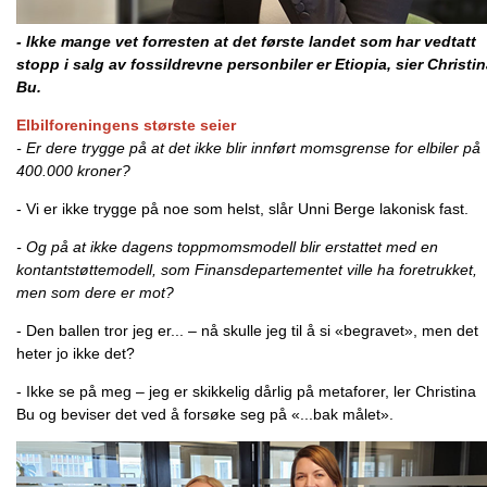
- Ikke mange vet forresten at det første landet som har vedtatt
stopp i salg av fossildrevne personbiler er Etiopia, sier Christi
Bu.
Elbilforeningens største seier
- Er dere trygge på at det ikke blir innført momsgrense for elbiler på
400.000 kroner?
- Vi er ikke trygge på noe som helst, slår Unni Berge lakonisk fast.
- Og på at ikke dagens toppmomsmodell blir erstattet med en
kontantstøttemodell, som Finansdepartementet ville ha foretrukket,
men som dere er mot?
- Den ballen tror jeg er... – nå skulle jeg til å si «begravet», men det
heter jo ikke det?
- Ikke se på meg – jeg er skikkelig dårlig på metaforer, ler Christina
Bu og beviser det ved å forsøke seg på «...bak målet».