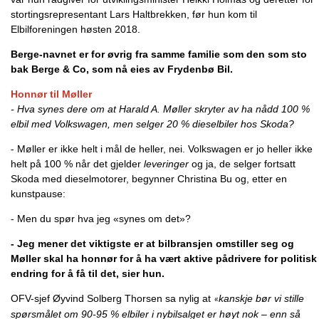
stortingsrepresentant Lars Haltbrekken, før hun kom til
Elbilforeningen høsten 2018.
Berge-navnet er for øvrig fra samme familie som den som sto
bak Berge & Co, som nå eies av Frydenbø Bil.
Honnør til Møller
- Hva synes dere om at Harald A. Møller skryter av ha nådd 100 %
elbil med Volkswagen, men selger 20 % dieselbiler hos Skoda?
- Møller er ikke helt i mål de heller, nei. Volkswagen er jo heller ikke
helt på 100 % når det gjelder
leveringer
og ja, de selger fortsatt
Skoda med dieselmotorer, begynner Christina Bu og, etter en
kunstpause:
- Men du spør hva jeg «synes om det»?
- Jeg mener det viktigste er at bilbransjen omstiller seg og
Møller skal ha honnør for å ha vært aktive pådrivere for politisk
endring for å få til det, sier hun.
OFV-sjef Øyvind Solberg Thorsen sa nylig at
kanskje bør vi stille
«
spørsmålet om 90-95 % elbiler i nybilsalget er høyt nok – enn så