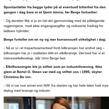
Spontanlatter fra begge tyder på at eventuell bitterhet fra den
gangen i dag bare er et fjernt minne, før Berge fortsetter:
- Og deretter fikk vi jo en hel del gjennomslag med de påfølgende
regjeringene, med økte engangsavgifter og reduserte fradrag for
ladbare hybrider.
Berge forteller om en ny og mer konsensuell virkelighet i dag:
- Nå er vi i et trepartssamarbeid fordi bilbransjen har endret seg –
bilbransjen har jo i realiteten blitt en elbilbransje. Dermed har vi et
interessefellesskap, slår Unni Berge fast
- Elbilforeningen ble jo stiftet som en industriforening. Ikke
glem at Bertel O. Steen var med og stiftet oss i 1995, skyter
Christina Bu inn.
- Så vi var noe annet enn NAF fra starten og har hele tiden hatt mye
dialog med bransje og industri.