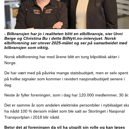
- Bilbransjen har jo i realiteten blitt en elbilbransje, sier Unni
Berge og Christina Bu i dette BilNytt.no-intervjuet. Norsk
elbilforening ser utover 2025-målet og ser på samarbeidet med
bilbransjen som viktig.
Norsk elbilforening har med årene blitt en tung bilpolitisk aktør i
Norge.
De har vært med på påvirke mange statsbudsjett, men er selv spent
på hvilke signaler som kommer i revidert nasjonalbudsjett senere i
dag.
Neste år fyller foreningen, som i dag har 120.000 medlemmer, 30 år
Det er samme år som andelen elektriske personbiler i nybilsalget ska
ha nådd 100 % dersom målet som ble satt av Stortinget i Nasjonal
Transportplan i 2018 blir nådd.
Betyr det at foreningen da vil ha utspilt sin rolle og kan løses