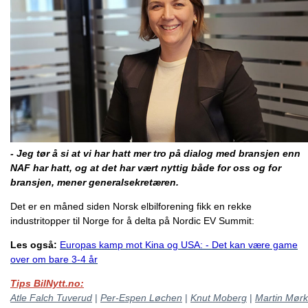
- Jeg tør å si at vi har hatt mer tro på dialog med bransjen enn
NAF har hatt, og at det har vært nyttig både for oss og for
bransjen, mener generalsekretæren.
Det er en måned siden Norsk elbilforening fikk en rekke
industritopper til Norge for å delta på Nordic EV Summit:
Les også:
Europas kamp mot Kina og USA: - Det kan være game
over om bare 3-4 år
Tips BilNytt.no:
Atle Falch Tuverud
|
Per-Espen Løchen
|
Knut Moberg
|
Martin Mørk