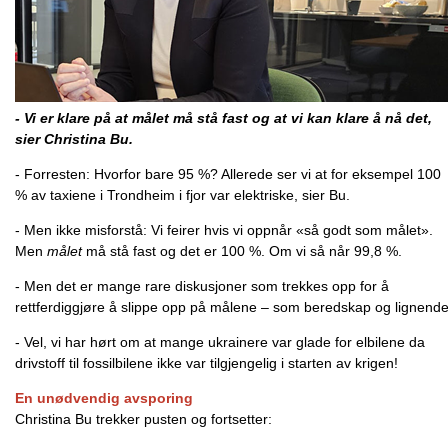
- Vi er klare på at målet må stå fast og at vi kan klare å nå det,
sier Christina Bu.
- Forresten: Hvorfor bare 95 %? Allerede ser vi at for eksempel 100
% av taxiene i Trondheim i fjor var elektriske, sier Bu.
- Men ikke misforstå: Vi feirer hvis vi oppnår «så godt som målet».
Men
målet
må stå fast og det er 100 %. Om vi så når 99,8 %.
- Men det er mange rare diskusjoner som trekkes opp for å
rettferdiggjøre å slippe opp på målene – som beredskap og lignende
- Vel, vi har hørt om at mange ukrainere var glade for elbilene da
drivstoff til fossilbilene ikke var tilgjengelig i starten av krigen!
En unødvendig avsporing
Christina Bu trekker pusten og fortsetter: