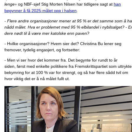
lenge
og NBF-sjef Stig Morten Nilsen har tidligere sagt at
han
»
begynner å få 2025-målet opp i halsen
.
- Flere andre organisasjoner mener at 95 % er det samme som å ha
nådd målet. Hva er problemet med 95 % elbilandel i nybilsalget?
-
E
dere nødt til å være mer katolske enn paven?
- Hvilke organisasjoner? Hvem sier det? Christina Bu lener seg
fremover, tydelig engasjert, og fortsetter:
- Men vi ser hvor det kommer fra. Det begynte for rundt to år
siden, først med enkelte politikere fra Fremskrittspartiet som uttrykte
bekymring for at 100 % var for strengt, og så har flere sådd tvil om
hvor viktig det er å nå målet fullt ut.