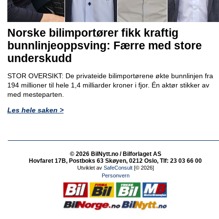
Norske bilimportører fikk kraftig
bunnlinjeoppsving: Færre med store
underskudd
STOR OVERSIKT: De privateide bilimportørene økte bunnlinjen fra
194 millioner til hele 1,4 milliarder kroner i fjor. Én aktør stikker av
med mesteparten.
Les hele saken >
© 2026 BilNytt.no / Bilforlaget AS
Hovfaret 17B, Postboks 63 Skøyen, 0212 Oslo, Tlf: 23 03 66 00
Utviklet av
SafeConsult
[© 2026]
Personvern