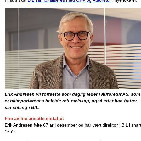
I mars skal
BIL samlokaliseres med OFV og Autoretur
i nye lokaler.
Erik Andresen vil fortsette som daglig leder i Autoretur AS, som
er bilimportørenes heleide returselskap, også etter han fratrer
sin stilling i BIL.
Fire av fire ansatte erstattet
Erik Andresen fylte 67 år i desember og har vært direktør i BIL i snar
16 år.