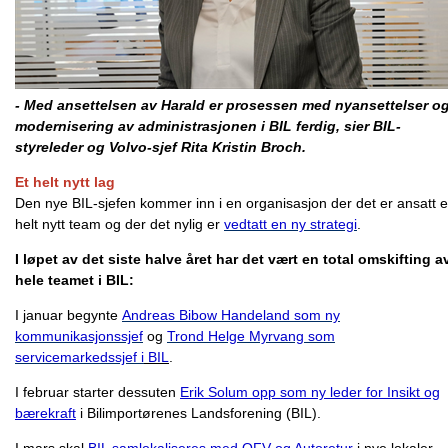
- Med ansettelsen av Harald er prosessen med nyansettelser o
modernisering av administrasjonen i BIL ferdig, sier BIL-
styreleder og Volvo-sjef Rita Kristin Broch.
Et helt nytt lag
Den nye BIL-sjefen kommer inn i en organisasjon der det er ansatt e
helt nytt team og der det nylig er
vedtatt en ny strategi
.
I løpet av det siste halve året har det vært en total omskifting a
hele teamet i BIL:
I januar begynte
Andreas Bibow Handeland som ny
kommunikasjonssjef
og
Trond Helge Myrvang som
servicemarkedssjef i
BIL
.
I februar starter dessuten
Erik Solum opp som ny leder for Insikt og
bærekraft
i Bilimportørenes Landsforening (BIL).