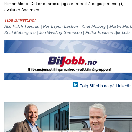
klimamålene. Det er et arbeid jeg ser frem til å engasjere meg i,
avslutter Andersen.
Tips BilNytt.no:
Atle Falch Tuverud
|
Per-Espen Løchen
|
Knut Moberg
|
Martin Mørk
Knut Moberg d.e
|
Jon Winding-Sørensen
|
Petter Knutsen Bjørkelo
Følg BilJobb.no på LinkedIn