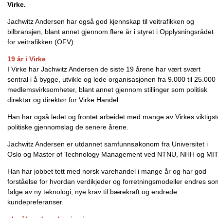
Virke.
Jachwitz Andersen har også god kjennskap til veitrafikken og
bilbransjen, blant annet gjennom flere år i styret i Opplysningsrådet
for veitrafikken (OFV).
19 år i Virke
I Virke har Jachwitz Andersen de siste 19 årene har vært svært
sentral i å bygge, utvikle og lede organisasjonen fra 9.000 til 25.000
medlemsvirksomheter, blant annet gjennom stillinger som politisk
direktør og direktør for Virke Handel.
Han har også ledet og frontet arbeidet med mange av Virkes viktigst
politiske gjennomslag de senere årene.
Jachwitz Andersen er utdannet samfunnsøkonom fra Universitet i
Oslo og Master of Technology Management ved NTNU, NHH og MIT
Han har jobbet tett med norsk varehandel i mange år og har god
forståelse for hvordan verdikjeder og forretningsmodeller endres so
følge av ny teknologi, nye krav til bærekraft og endrede
kundepreferanser.