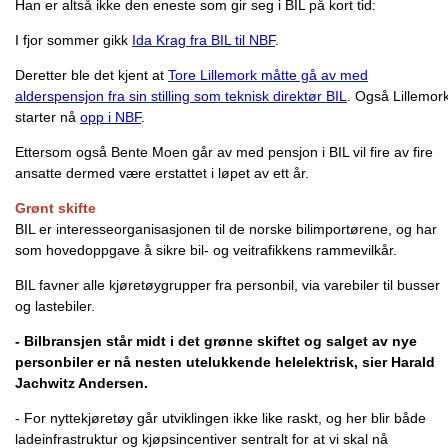
Han er altså ikke den eneste som gir seg i BIL på kort tid:
I fjor sommer gikk
Ida Krag fra BIL til NBF
.
Deretter ble det kjent at
Tore Lillemork måtte gå av med
alderspensjon fra sin stilling som teknisk direktør BIL
. Også Lillemor
starter nå
opp i NBF
.
Ettersom også Bente Moen går av med pensjon i BIL vil fire av fire
ansatte dermed være erstattet i løpet av ett år.
Grønt skifte
BIL er interesseorganisasjonen til de norske bilimportørene, og har
som hovedoppgave å sikre bil- og veitrafikkens rammevilkår.
BIL favner alle kjøretøygrupper fra personbil, via varebiler til busser
og lastebiler.
- Bilbransjen står midt i det grønne skiftet og salget av nye
personbiler er nå nesten utelukkende helelektrisk, sier Harald
Jachwitz Andersen.
- For nyttekjøretøy går utviklingen ikke like raskt, og her blir både
ladeinfrastruktur og kjøpsincentiver sentralt for at vi skal nå