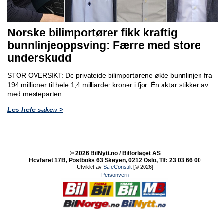
Norske bilimportører fikk kraftig
bunnlinjeoppsving: Færre med store
underskudd
STOR OVERSIKT: De privateide bilimportørene økte bunnlinjen fra
194 millioner til hele 1,4 milliarder kroner i fjor. Én aktør stikker av
med mesteparten.
Les hele saken >
© 2026 BilNytt.no / Bilforlaget AS
Hovfaret 17B, Postboks 63 Skøyen, 0212 Oslo, Tlf: 23 03 66 00
Utviklet av
SafeConsult
[© 2026]
Personvern