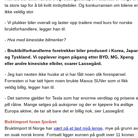
ta store tap for å bli kvitt innbyttebiler. Og konkurransen om bilene er
ikke veldig stor
- Vi plukker biler overalt og laster opp trailere med kurs for norske
bruktforhandlere, legger han til.
- Hva med kinesiske bilmerker?
- Bruktbilforhandlerne foretrekker biler produsert i Korea, Japa
og Tyskland. Vi opplever ingen pågang etter BYD, MG, Xpeng
eller andre kinesiske elbiler, svarer Lassegård.
- Jeg kan nesten ikke huske at vi har fått noen slik forespørsel.
Forresten vi har tatt hjem noen brukte Maxus SUVer som vi fikk
veldig billig, legger han til.
- Det samme gjelder for Tesla som har enorme verditap og prisene e
pill råtne. Mange selges på auksjoner og der er kjøpere fra østlige
Europa aktive, de tar alt bare det er billig nok, sier Lassegård.
Buktimport foran fjoråret
Bruktimport til Norge har
vært på et lavt nivå lenge
, mye på grunn av
en svak norsk krone. Fortsatt ligger euroen på godt over 11 kroner.