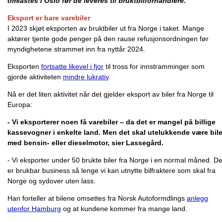
omlastes i Oslo før de leveres til bruktbilforhandlere.
Eksport er bare varebiler
I 2023 skjøt eksporten av bruktbiler ut fra Norge i taket. Mange
aktører tjente gode penger på den rause refusjonsordningen før
myndighetene strammet inn fra nyttår 2024.
Eksporten
fortsatte likevel i fjor
til tross for innstramminger som
gjorde aktiviteten
mindre lukrativ
.
Nå er det liten aktivitet når det gjelder eksport av biler fra Norge til
Europa:
- Vi eksporterer noen få varebiler – da det er mangel på billige
kassevogner i enkelte land. Men det skal utelukkende være bile
med bensin- eller dieselmotor, sier Lassegård.
- Vi eksporter under 50 brukte biler fra Norge i en normal måned. De
er brukbar business så lenge vi kan utnytte bilfraktere som skal fra
Norge og sydover uten lass.
Han forteller at bilene omsettes fra Norsk Autoformdlings
anlegg
utenfor Hamburg
og at kundene kommer fra mange land.