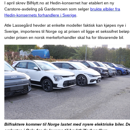
I april skrev BilNytt.no at Hedin-konsernet har etablert en ny
Carstore-avdeling på Gardermoen som selger
brukte elbiler fra
Hedin-konsernets forhandlere i Sverige
.
Atle Lassegård hevder at enkelte modeller faktisk kan kjøpes nye i
Sverige, importeres til Norge og at prisen vil ligge et sekssifret beløp
under prisen en norsk merkeforhandler skal ha for tilsvarende bil.
Bilfraktere kommer til Norge lastet med nyere elektriske biler. D