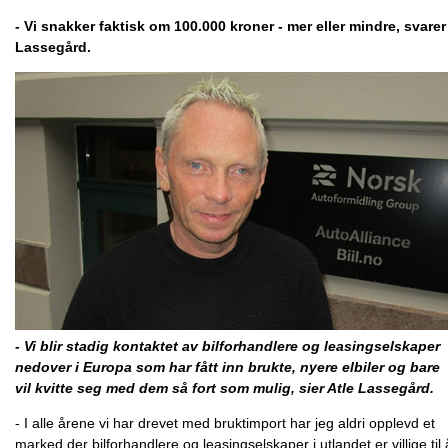
- Vi snakker faktisk om 100.000 kroner - mer eller mindre, svarer
Lassegård.
- Vi blir stadig kontaktet av bilforhandlere og leasingselskaper
nedover i Europa som har fått inn brukte, nyere elbiler og bare
vil kvitte seg med dem så fort som mulig, sier Atle Lassegård.
- I alle årene vi har drevet med bruktimport har jeg aldri opplevd et
marked der bilforhandlere og leasingselskaper i utlandet er villige til 