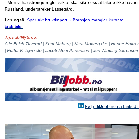
- Men vi har strenge regler slik at skal sikre oss at bilene ikke havner
Russland, understreker Lassegård.
Les også:
Spår økt bruktimport: - Bransjen mangler kurante
bruktbiler
Tips BilNytt.no:
Atle Falch Tuverud
|
Knut Moberg
|
Knut Moberg d.e
|
Hanne Hattre
|
Petter K. Bjørkelo
|
Jacob Moer Aanonsen
|
Jon Winding-Sørensen
Følg BilJobb.no på LinkedI