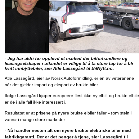
- Jeg har aldri før opplevd et marked der bilforhandlere og
leasingselskaper i utlandet er villige til å ta store tap for å bli
kvitt innbyttebiler, sier Atle Lassegård til BilNytt.no.
Atle Lassegård, eier av Norsk Autoformidling, er en av veteranene
når det gjelder import og eksport av brukte biler.
Ifølge Lassegård kjøper europeere flest ikke ny elbil, og brukte elbile
er de i alle fall ikke interessert i.
Resultatet er at prisene på nyere brukte elbiler faller «som stein i
vann» i mange store markeder.
- Nå handler nesten alt om nyere brukte elektriske biler med
fabrikkgaranti. Der er det penger å tjene, sier Lassegård til