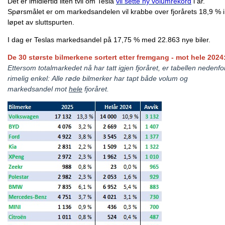
Det er imidlertid liten tvil om Tesla
vil sette ny volumrekord
i år.
Spørsmålet er om markedsandelen vil krabbe over fjorårets 18,9 % i
løpet av sluttspurten.
I dag er Teslas markedsandel på 17,75 % med 22.863 nye biler.
De 30 største bilmerkene sortert etter fremgang - mot hele 2024
Ettersom totalmarkedet nå har tatt igjen fjoråret, er tabellen nedenfo
rimelig enkel:
Alle røde bilmerker har tapt både volum og
markedsandel mot
hele
fjoråret.