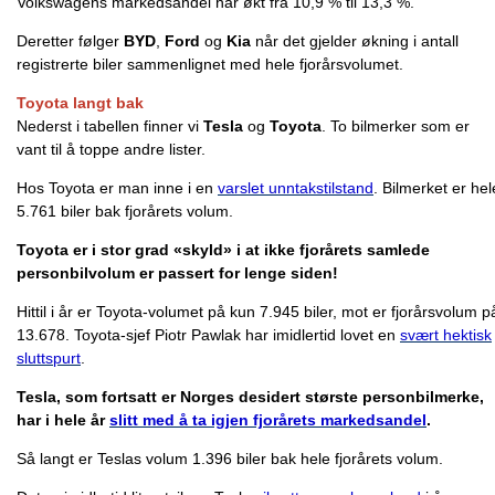
Volkswagens markedsandel har økt fra 10,9 % til 13,3 %.
Deretter følger
BYD
,
Ford
og
Kia
når det gjelder økning i antall
registrerte biler sammenlignet med hele fjorårsvolumet.
Toyota langt bak
Nederst i tabellen finner vi
Tesla
og
Toyota
. To bilmerker som er
vant til å toppe andre lister.
Hos Toyota er man inne i en
varslet unntakstilstand
. Bilmerket er hel
5.761 biler bak fjorårets volum.
Toyota er i stor grad «skyld» i at ikke fjorårets samlede
personbilvolum er passert for lenge siden!
Hittil i år er Toyota-volumet på kun 7.945 biler, mot er fjorårsvolum p
13.678. Toyota-sjef Piotr Pawlak har imidlertid lovet en
svært hektisk
sluttspurt
.
Tesla, som fortsatt er Norges desidert største personbilmerke,
har i hele år
slitt med å ta igjen fjorårets markedsandel
.
Så langt er Teslas volum 1.396 biler bak hele fjorårets volum.