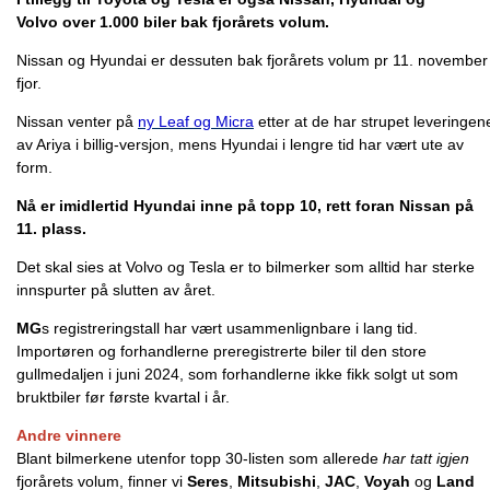
Volvo over 1.000 biler bak fjorårets volum.
Nissan og Hyundai er dessuten bak fjorårets volum pr 11. november 
fjor.
Nissan venter på
ny Leaf og Micra
etter at de har strupet leveringen
av Ariya i billig-versjon, mens Hyundai i lengre tid har vært ute av
form.
Nå er imidlertid Hyundai inne på topp 10, rett foran Nissan på
11. plass.
Det skal sies at Volvo og Tesla er to bilmerker som alltid har sterke
innspurter på slutten av året.
MG
s registreringstall har vært usammenlignbare i lang tid.
Importøren og forhandlerne preregistrerte biler til den store
gullmedaljen i juni 2024, som forhandlerne ikke fikk solgt ut som
bruktbiler før første kvartal i år.
Andre vinnere
Blant bilmerkene utenfor topp 30-listen som allerede
har tatt igjen
fjorårets volum, finner vi
Seres
,
Mitsubishi
,
JAC
,
Voyah
og
Land