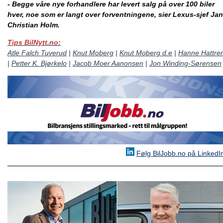
- Begge våre nye forhandlere har levert salg på over 100 biler
hver, noe som er langt over forventningene, sier Lexus-sjef Jan
Christian Holm.
Tips BilNytt.no:
Atle Falch Tuverud
|
Knut Moberg
|
Knut Moberg d.e
|
Hanne Hattre
|
Petter K. Bjørkelo
|
Jacob Moer Aanonsen
|
Jon Winding-Sørensen
Følg BilJobb.no på LinkedI