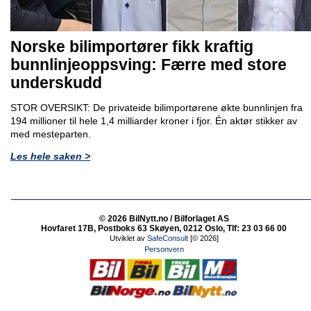
Norske bilimportører fikk kraftig
bunnlinjeoppsving: Færre med store
underskudd
STOR OVERSIKT: De privateide bilimportørene økte bunnlinjen fra
194 millioner til hele 1,4 milliarder kroner i fjor. Én aktør stikker av
med mesteparten.
Les hele saken >
© 2026 BilNytt.no / Bilforlaget AS
Hovfaret 17B, Postboks 63 Skøyen, 0212 Oslo, Tlf: 23 03 66 00
Utviklet av
SafeConsult
[© 2026]
Personvern