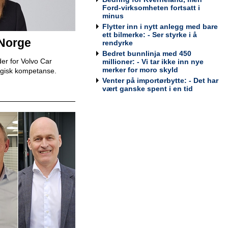
Tesla Norway AS
Ford-virksomheten fortsatt i
minus
Flytter inn i nytt anlegg med bare
ett bilmerke: - Ser styrke i å
 Norge
rendyrke
Bedret bunnlinja med 450
Bilmekaniker / Service Technician -
er for Volvo Car
millioner: - Vi tar ikke inn nye
Stavanger
merker for moro skyld
egisk kompetanse.
Tesla Norway AS
Venter på importørbytte: - Det har
vært ganske spent i en tid
Bilmekaniker / Service Technician -
Tromsø
Tesla Norway AS
Servicesjef
Bertel O. Steen Lillehammer