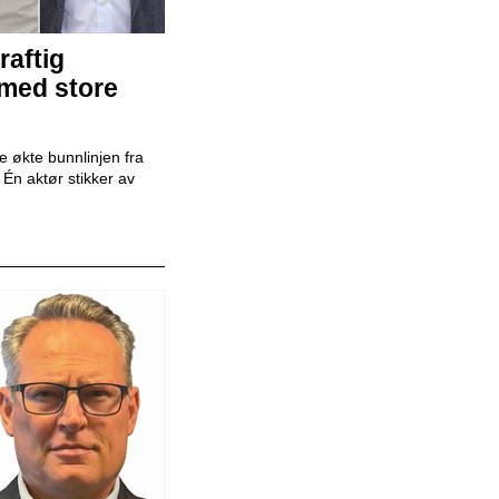
raftig
Mekaniker
 med store
Snap Drive
 økte bunnlinjen fra
r. Én aktør stikker av
Daglig leder
BilXtra
Billakkerer
Karosseriforum AS