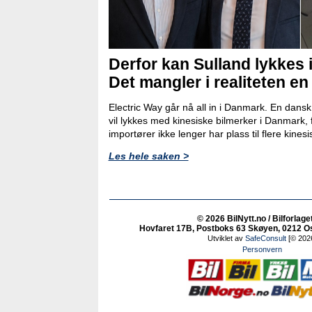
Derfor kan Sulland lykkes 
Det mangler i realiteten en
Electric Way går nå all in i Danmark. En dans
vil lykkes med kinesiske bilmerker i Danmark, 
importører ikke lenger har plass til flere kinesi
Les hele saken >
© 2026 BilNytt.no / Bilforlage
Hovfaret 17B, Postboks 63 Skøyen, 0212 Osl
Utviklet av
SafeConsult
[© 202
Personvern