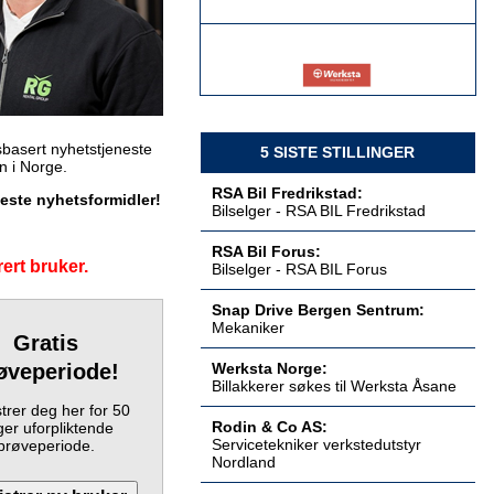
Billakkerer søkes til Werksta Åsane
Werksta Norge
basert nyhetstjeneste
5 SISTE STILLINGER
en i Norge.
RSA Bil Fredrikstad:
keste nyhetsformidler!
Bilselger - RSA BIL Fredrikstad
Servicetekniker verkstedutstyr
Nordland
RSA Bil Forus:
ert bruker.
Bilselger - RSA BIL Forus
Rodin & Co AS
Snap Drive Bergen Sentrum:
Mekaniker
Gratis
øveperiode!
Werksta Norge:
Servicetekniker verkstedutstyr
Billakkerer søkes til Werksta Åsane
Østlandet
trer deg her for 50
Rodin & Co AS
Rodin & Co AS:
er uforpliktende
Servicetekniker verkstedutstyr
prøveperiode.
Nordland