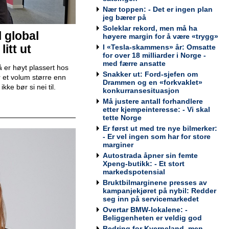
Nær toppen: - Det er ingen plan
jeg bærer på
Teknisk kontrollør
Soleklar rekord, men må ha
Viking Kontroll AS
l global
høyere margin for å være «trygg»
itt ut
I «Tesla-skammens» år: Omsatte
for over 18 milliarder i Norge -
med færre ansatte
 er høyt plassert hos
Snakker ut: Ford-sjefen om
 et volum større enn
Drammen og en «forkvaklet»
ke bør si nei til.
Avdelingsleder / Kundemottaker
konkurransesituasjon
Mekonomen Bilverksted, Arna
Må justere antall forhandlere
etter kjempeinteresse: - Vi skal
tette Norge
Er først ut med tre nye bilmerker:
- Er vel ingen som har for store
marginer
Bilmekaniker / Service Technician -
Autostrada åpner sin femte
Haugesund
Xpeng-butikk: - Et stort
Tesla Norway AS
markedspotensial
Bruktbilmarginene presses av
kampanjekjøret på nybil: Redder
seg inn på servicemarkedet
Overtar BMW-lokalene: -
Beliggenheten er veldig god
Bilmekaniker / Service Technician -
Bodø
Bedring for Kverneland, men