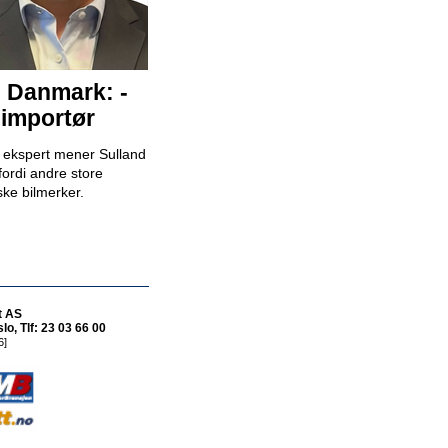
Bilselger - RSA BIL Fredrikstad
RSA Bil Fredrikstad
i Danmark: -
 importør
Bilselger - RSA BIL Forus
RSA Bil Forus
k ekspert mener Sulland
fordi andre store
ske bilmerker.
Mekaniker
Snap Drive Bergen Sentrum
t AS
o, Tlf: 23 03 66 00
6]
Billakkerer søkes til Werksta Åsane
Werksta Norge