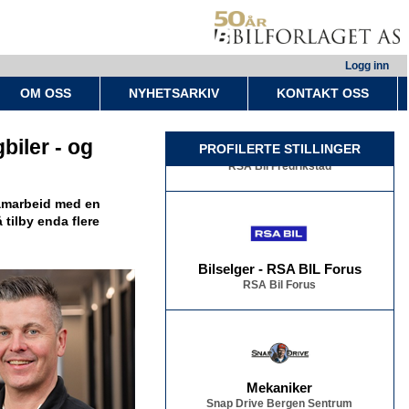
Logg inn
OM OSS
NYHETSARKIV
KONTAKT OSS
Bilselger - RSA BIL Fredrikstad
biler - og
PROFILERTE STILLINGER
RSA Bil Fredrikstad
 samarbeid med en
å tilby enda flere
Bilselger - RSA BIL Forus
RSA Bil Forus
Mekaniker
Snap Drive Bergen Sentrum