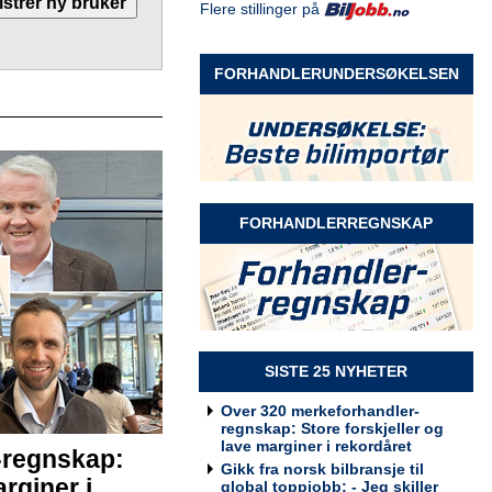
Flere stillinger på
Selger Møre og Romsdal
Rodin & Co AS
FORHANDLERUNDERSØKELSEN
Selger Innlandet
Rodin & Co AS
FORHANDLERREGNSKAP
Selger kundeservice
Rodin & Co AS
SISTE 25 NYHETER
Over 320 merkeforhandler-
regnskap: Store forskjeller og
lave marginer i rekordåret
-regnskap:
Billakkerer søkes til Werksta
Gikk fra norsk bilbransje til
Grorud
rginer i
global toppjobb: - Jeg skiller
Werksta Norge