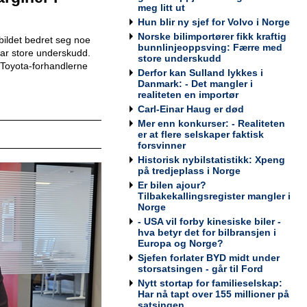
meg litt ut
Hun blir ny sjef for Volvo i Norge
Norske bilimportører fikk kraftig
ildet bedret seg noe
bunnlinjeoppsving: Færre med
 har store underskudd.
store underskudd
Kundemottaker og Takserer for
Toyota-forhandlerne
Derfor kan Sulland lykkes i
Werksta Grorud
Danmark: - Det mangler i
Werksta Norge
realiteten en importør
Carl-Einar Haug er død
Mer enn konkurser: - Realiteten
er at flere selskaper faktisk
forsvinner
Historisk nybilstatistikk: Xpeng
Salgssjef
på tredjeplass i Norge
Møller Bil Outlet Alnabru
Er bilen ajour?
Tilbakekallingsregister mangler i
Norge
- USA vil forby kinesiske biler -
hva betyr det for bilbransjen i
Europa og Norge?
Servicemarkedsleder
Sjefen forlater BYD midt under
Sulland Lier
storsatsingen - går til Ford
Nytt stortap for familieselskap:
Har nå tapt over 155 millioner på
satsingen