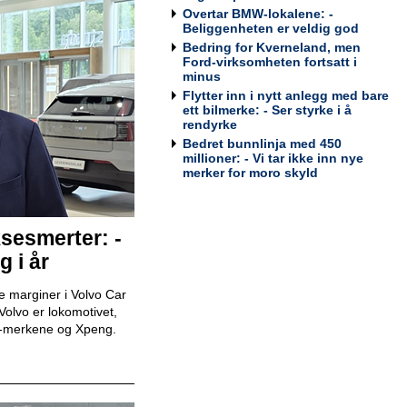
Overtar BMW-lokalene: -
Tesla Norway AS
Beliggenheten er veldig god
Bedring for Kverneland, men
Ford-virksomheten fortsatt i
minus
Flytter inn i nytt anlegg med bare
Bilmekaniker / Service Technician -
ett bilmerke: - Ser styrke i å
Stavanger
rendyrke
Tesla Norway AS
Bedret bunnlinja med 450
millioner: - Vi tar ikke inn nye
merker for moro skyld
Bilmekaniker / Service Technician -
sesmerter: -
Tromsø
Tesla Norway AS
g i år
e marginer i Volvo Car
Volvo er lokomotivet,
en-merkene og Xpeng.
Servicesjef
Bertel O. Steen Lillehammer