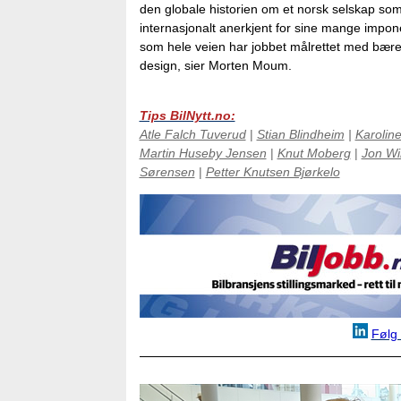
den globale historien om et norsk selskap som p
internasjonalt anerkjent for sine mange impon
som hele veien har jobbet målrettet med bære
design, sier Morten Moum.
Tips BilNytt.no:
Atle Falch Tuverud
|
Stian Blindheim
|
Karolin
Martin Huseby Jensen
|
Knut Moberg
|
Jon Wi
Sørensen
|
Petter Knutsen Bjørkelo
Følg 