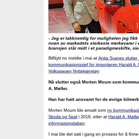
- Jeg er takknemlig for muligheten jeg fikk 
noen av markedets sterkeste merkevarer i e
bransjen står midt i et paradigmeskifte, s
BilNytt.no meldte i mai at
Anita Svanes slutter
kommunikasjonssjef for importøren Harald A. 
Volkswagen Nyttekjøretøy
.
Nå slutter også Morten Moum som kommuni
A. Møller.
Han har hatt ansvaret for de øvrige bilmer
Morten Moum ble ansatt som
ny kommunikasjo
Skoda og Seat
i 2018, etter at
Harald A. Mølle
informasjonstaben
.
I mai ble det satt i gang en prosess for å finn