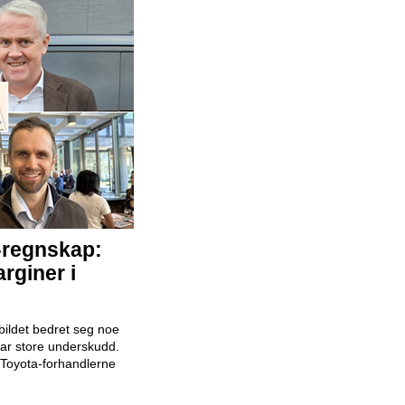
Mekaniker
Snap Drive
Daglig leder
BilXtra
-regnskap:
rginer i
Billakkerer
Karosseriforum AS
ildet bedret seg noe
 har store underskudd.
Toyota-forhandlerne