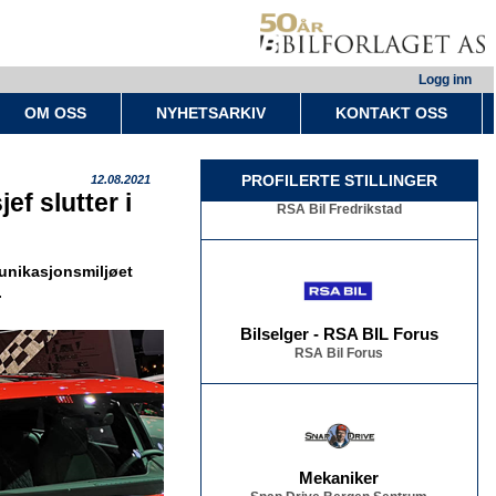
Logg inn
OM OSS
NYHETSARKIV
KONTAKT OSS
Bilselger - RSA BIL Fredrikstad
PROFILERTE STILLINGER
12.08.2021
RSA Bil Fredrikstad
f slutter i
unikasjonsmiljøet
.
Bilselger - RSA BIL Forus
RSA Bil Forus
Mekaniker
Snap Drive Bergen Sentrum