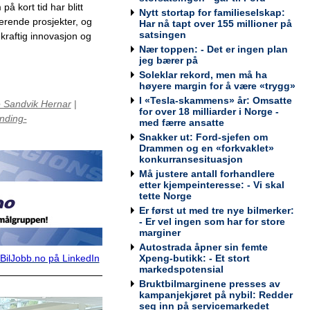
å kort tid har blitt
Nytt stortap for familieselskap:
erende prosjekter, og
Har nå tapt over 155 millioner på
Teknisk kontrollør
satsingen
kraftig innovasjon og
Viking Kontroll AS
Nær toppen: - Det er ingen plan
jeg bærer på
Soleklar rekord, men må ha
høyere margin for å være «trygg»
I «Tesla-skammens» år: Omsatte
e Sandvik Hernar
|
for over 18 milliarder i Norge -
nding-
med færre ansatte
Avdelingsleder / Kundemottaker
Mekonomen Bilverksted, Arna
Snakker ut: Ford-sjefen om
Drammen og en «forkvaklet»
konkurransesituasjon
Må justere antall forhandlere
etter kjempeinteresse: - Vi skal
tette Norge
Bilmekaniker / Service Technician -
Er først ut med tre nye bilmerker:
Haugesund
- Er vel ingen som har for store
Tesla Norway AS
marginer
Autostrada åpner sin femte
Xpeng-butikk: - Et stort
BilJobb.no på LinkedIn
markedspotensial
Bruktbilmarginene presses av
kampanjekjøret på nybil: Redder
Bilmekaniker / Service Technician -
seg inn på servicemarkedet
Bodø