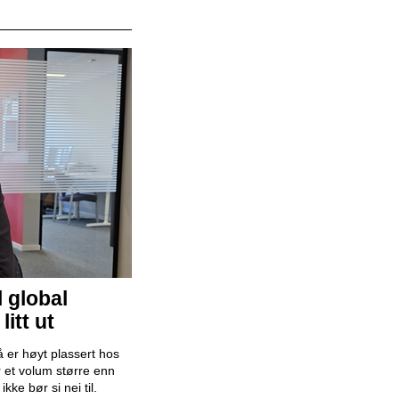
Bilselger - RSA BIL Fredrikstad
RSA Bil Fredrikstad
Bilselger - RSA BIL Forus
RSA Bil Forus
Mekaniker
Snap Drive Bergen Sentrum
l global
itt ut
Billakkerer søkes til Werksta Åsane
 er høyt plassert hos
Werksta Norge
 et volum større enn
ke bør si nei til.