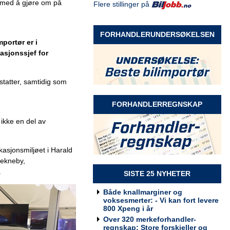
r med å gjøre om på
Flere stillinger på
Selger Møre og Romsdal
Rodin & Co AS
FORHANDLERUNDERSØKELSEN
portør er i
sjonssjef for
.
statter, samtidig som
Selger Innlandet
Rodin & Co AS
FORHANDLERREGNSKAP
ikke en del av
asjonsmiljøet i Harald
Selger kundeservice
Rodin & Co AS
Hekneby,
.
SISTE 25 NYHETER
Både knallmarginer og
voksesmerter: - Vi kan fort levere
800 Xpeng i år
Billakkerer søkes til Werksta
Over 320 merkeforhandler-
Grorud
regnskap: Store forskjeller og