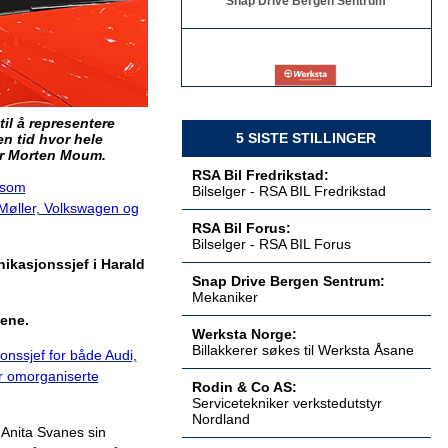
Billakkerer søkes til Werksta Åsane
Werksta Norge
til å representere
5 SISTE STILLINGER
n tid hvor hele
ier Morten Moum.
RSA Bil Fredrikstad:
 som
Bilselger - RSA BIL Fredrikstad
Møller, Volkswagen og
Servicetekniker verkstedutstyr
RSA Bil Forus:
Nordland
Bilselger - RSA BIL Forus
Rodin & Co AS
kasjonssjef i Harald
Snap Drive Bergen Sentrum:
Mekaniker
kene.
Werksta Norge:
Servicetekniker verkstedutstyr
Billakkerer søkes til Werksta Åsane
nssjef for både Audi,
Østlandet
r omorganiserte
Rodin & Co AS
Rodin & Co AS:
Servicetekniker verkstedutstyr
Nordland
e Anita Svanes sin