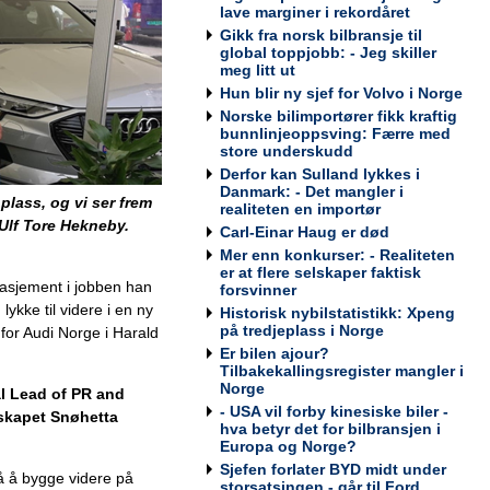
Werksta Norge
lave marginer i rekordåret
Gikk fra norsk bilbransje til
global toppjobb: - Jeg skiller
meg litt ut
Hun blir ny sjef for Volvo i Norge
Kundemottaker og Takserer for
Norske bilimportører fikk kraftig
Werksta Grorud
bunnlinjeoppsving: Færre med
Werksta Norge
store underskudd
Derfor kan Sulland lykkes i
Danmark: - Det mangler i
plass, og vi ser frem
realiteten en importør
 Ulf Tore Hekneby.
Carl-Einar Haug er død
Mer enn konkurser: - Realiteten
Salgssjef
er at flere selskaper faktisk
Møller Bil Outlet Alnabru
gasjement i jobben han
forsvinner
ykke til videre i en ny
Historisk nybilstatistikk: Xpeng
på tredjeplass i Norge
 for Audi Norge i Harald
Er bilen ajour?
Tilbakekallingsregister mangler i
Norge
l Lead of PR and
Servicemarkedsleder
- USA vil forby kinesiske biler -
lskapet Snøhetta
Sulland Lier
hva betyr det for bilbransjen i
Europa og Norge?
Sjefen forlater BYD midt under
på å bygge videre på
storsatsingen - går til Ford