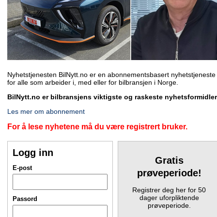
Nyhetstjenesten BilNytt.no er en abonnementsbasert nyhetstjeneste
for alle som arbeider i, med eller for bilbransjen i Norge.
BilNytt.no er bilbransjens viktigste og raskeste nyhetsformidler
Les mer om abonnement
For å lese nyhetene må du være registrert bruker.
Logg inn
Gratis
E-post
prøveperiode!
Registrer deg her for 50
dager uforpliktende
Passord
prøveperiode.