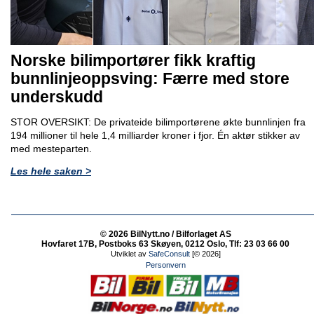
Norske bilimportører fikk kraftig
bunnlinjeoppsving: Færre med store
underskudd
STOR OVERSIKT: De privateide bilimportørene økte bunnlinjen fra
194 millioner til hele 1,4 milliarder kroner i fjor. Én aktør stikker av
med mesteparten.
Les hele saken >
© 2026 BilNytt.no / Bilforlaget AS
Hovfaret 17B, Postboks 63 Skøyen, 0212 Oslo, Tlf: 23 03 66 00
Utviklet av
SafeConsult
[© 2026]
Personvern