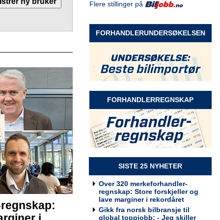
Flere stillinger på
Selger Møre og Romsdal
Rodin & Co AS
FORHANDLERUNDERSØKELSEN
Selger Innlandet
Rodin & Co AS
FORHANDLERREGNSKAP
Selger kundeservice
Rodin & Co AS
SISTE 25 NYHETER
Over 320 merkeforhandler-
regnskap: Store forskjeller og
lave marginer i rekordåret
-regnskap:
Billakkerer søkes til Werksta
Gikk fra norsk bilbransje til
Grorud
rginer i
global toppjobb: - Jeg skiller