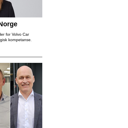
Bodø
Tesla Norway AS
 Norge
Bilmekaniker / Service Technician -
er for Volvo Car
Stavanger
egisk kompetanse.
Tesla Norway AS
Bilmekaniker / Service Technician -
Tromsø
Tesla Norway AS
Servicesjef
Bertel O. Steen Lillehammer