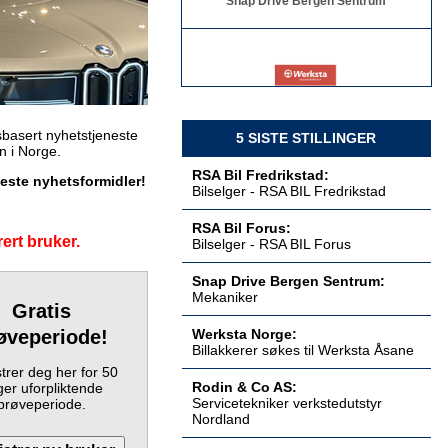
Billakkerer søkes til Werksta Åsane
Werksta Norge
basert nyhetstjeneste
5 SISTE STILLINGER
en i Norge.
RSA Bil Fredrikstad:
keste nyhetsformidler!
Bilselger - RSA BIL Fredrikstad
Servicetekniker verkstedutstyr
RSA Bil Forus:
Nordland
ert bruker.
Bilselger - RSA BIL Forus
Rodin & Co AS
Snap Drive Bergen Sentrum:
Mekaniker
Gratis
øveperiode!
Werksta Norge:
Servicetekniker verkstedutstyr
Billakkerer søkes til Werksta Åsane
Østlandet
trer deg her for 50
Rodin & Co AS
Rodin & Co AS:
er uforpliktende
Servicetekniker verkstedutstyr
prøveperiode.
Nordland