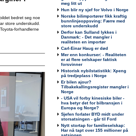
Werksta Norge
meg litt ut
Hun blir ny sjef for Volvo i Norge
Norske bilimportører fikk kraftig
ildet bedret seg noe
bunnlinjeoppsving: Færre med
 har store underskudd.
store underskudd
Toyota-forhandlerne
Kundemottaker og Takserer for
Derfor kan Sulland lykkes i
Werksta Grorud
Danmark: - Det mangler i
Werksta Norge
realiteten en importør
Carl-Einar Haug er død
Mer enn konkurser: - Realiteten
er at flere selskaper faktisk
forsvinner
Historisk nybilstatistikk: Xpeng
Salgssjef
på tredjeplass i Norge
Møller Bil Outlet Alnabru
Er bilen ajour?
Tilbakekallingsregister mangler i
Norge
- USA vil forby kinesiske biler -
hva betyr det for bilbransjen i
Europa og Norge?
Servicemarkedsleder
Sjefen forlater BYD midt under
Sulland Lier
storsatsingen - går til Ford
Nytt stortap for familieselskap:
Har nå tapt over 155 millioner på
satsingen