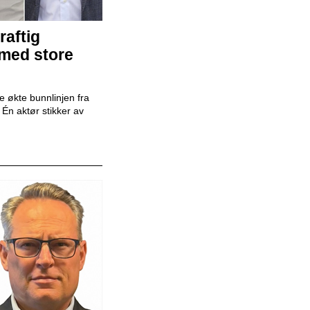
raftig
Mekaniker
 med store
Snap Drive
 økte bunnlinjen fra
r. Én aktør stikker av
Daglig leder
BilXtra
Teamleder
Snap Drive