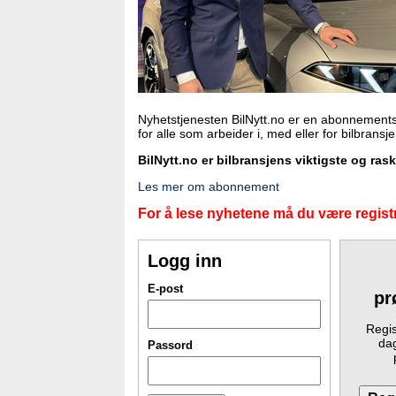
Nyhetstjenesten BilNytt.no er en abonnements
for alle som arbeider i, med eller for bilbransj
BilNytt.no er bilbransjens viktigste og ras
Les mer om abonnement
For å lese nyhetene må du være registr
Logg inn
E-post
pr
Regis
dag
Passord