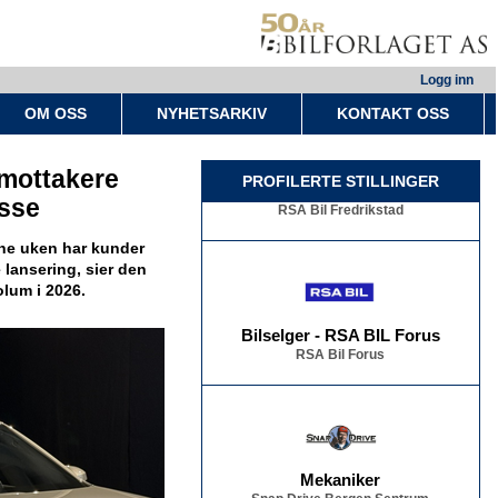
Logg inn
OM OSS
NYHETSARKIV
KONTAKT OSS
Bilselger - RSA BIL Fredrikstad
emottakere
PROFILERTE STILLINGER
RSA Bil Fredrikstad
esse
nne uken har kunder
e lansering, sier den
lum i 2026.
Bilselger - RSA BIL Forus
RSA Bil Forus
Mekaniker
Snap Drive Bergen Sentrum