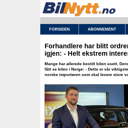
FORSIDEN
ABONNEMENT
Forhandlere har blitt ordr
igjen: - Helt ekstrem inter
Mange har allerede bestilt bilen usett. De
fått se bilen i Norge: - Dette er vår viktigst
norske importøren som skal levere store vo