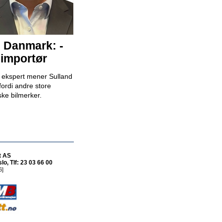
Billakkerer
Karosseriforum AS
i Danmark: -
 importør
Bilselger - RSA BIL Fredrikstad
k ekspert mener Sulland
RSA Bil Fredrikstad
fordi andre store
ske bilmerker.
Bilselger - RSA BIL Forus
RSA Bil Forus
t AS
o, Tlf: 23 03 66 00
6]
Mekaniker
Snap Drive Bergen Sentrum