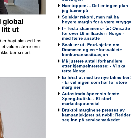
Nær toppen: - Det er ingen plan
jeg bærer på
Teknisk kontrollør
Soleklar rekord, men må ha
l global
Viking Kontroll AS
høyere margin for å være «trygg»
itt ut
I «Tesla-skammens» år: Omsatte
for over 18 milliarder i Norge -
med færre ansatte
 er høyt plassert hos
Snakker ut: Ford-sjefen om
 et volum større enn
Drammen og en «forkvaklet»
ke bør si nei til.
konkurransesituasjon
Avdelingsleder / Kundemottaker
Må justere antall forhandlere
Mekonomen Bilverksted, Arna
etter kjempeinteresse: - Vi skal
tette Norge
Er først ut med tre nye bilmerker:
- Er vel ingen som har for store
marginer
Autostrada åpner sin femte
Bilmekaniker / Service Technician -
Xpeng-butikk: - Et stort
Haugesund
markedspotensial
Tesla Norway AS
Bruktbilmarginene presses av
kampanjekjøret på nybil: Redder
seg inn på servicemarkedet
Bilmekaniker / Service Technician -