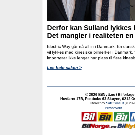
Derfor kan Sulland lykkes 
Det mangler i realiteten en
Electric Way går nå all in i Danmark. En dans
vil lykkes med kinesiske bilmerker i Danmark, 
importører ikke lenger har plass til flere kinesi
Les hele saken >
© 2026 BilNytt.no / Bilforlage
Hovfaret 17B, Postboks 63 Skøyen, 0212 Osl
Utviklet av
SafeConsult
[© 202
Personvern