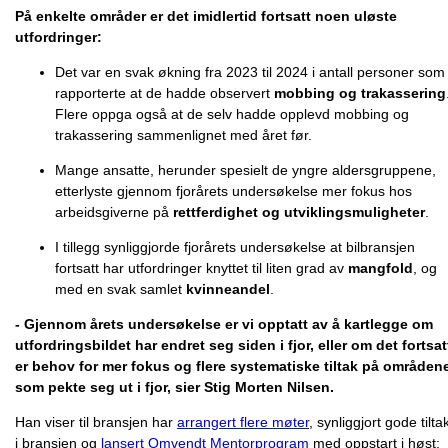
På enkelte områder er det imidlertid fortsatt noen uløste
utfordringer:
Det var en svak økning fra 2023 til 2024 i antall personer som
rapporterte at de hadde observert
mobbing og trakassering
Flere oppga også at de selv hadde opplevd mobbing og
trakassering sammenlignet med året før.
Mange ansatte, herunder spesielt de yngre aldersgruppene,
etterlyste gjennom fjorårets undersøkelse mer fokus hos
arbeidsgiverne på
rettferdighet og utviklingsmuligheter
.
I tillegg synliggjorde fjorårets undersøkelse at bilbransjen
fortsatt har utfordringer knyttet til liten grad av
mangfold
, og
med en svak samlet
kvinneandel
.
- Gjennom årets undersøkelse er vi opptatt av å kartlegge om
utfordringsbildet har endret seg siden i fjor, eller om det fortsat
er behov for mer fokus og flere systematiske tiltak på områden
som pekte seg ut i fjor, sier Stig Morten Nilsen.
Han viser til bransjen har
arrangert flere møter
, synliggjort gode tilta
i bransjen og
lansert Omvendt Mentorprogram
med oppstart i høst: