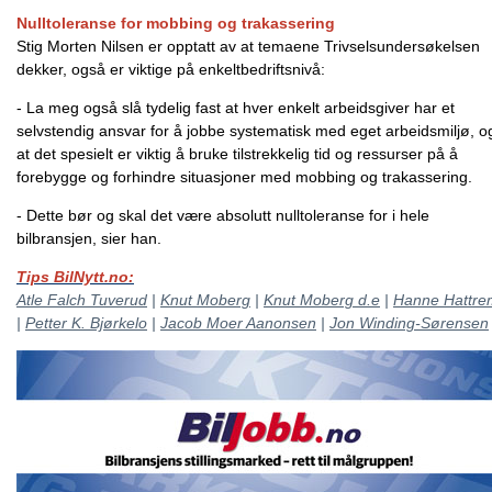
Nulltoleranse for mobbing og trakassering
Stig Morten Nilsen er opptatt av at temaene Trivselsundersøkelsen
dekker, også er viktige på enkeltbedriftsnivå:
- La meg også slå tydelig fast at hver enkelt arbeidsgiver har et
selvstendig ansvar for å jobbe systematisk med eget arbeidsmiljø, o
at det spesielt er viktig å bruke tilstrekkelig tid og ressurser på å
forebygge og forhindre situasjoner med mobbing og trakassering.
- Dette bør og skal det være absolutt nulltoleranse for i hele
bilbransjen, sier han.
Tips BilNytt.no:
Atle Falch Tuverud
|
Knut Moberg
|
Knut Moberg d.e
|
Hanne Hattre
|
Petter K. Bjørkelo
|
Jacob Moer Aanonsen
|
Jon Winding-Sørensen