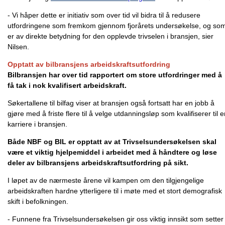
- Vi håper dette er initiativ som over tid vil bidra til å redusere
utfordringene som fremkom gjennom fjorårets undersøkelse, og so
er av direkte betydning for den opplevde trivselen i bransjen, sier
Nilsen.
Opptatt av bilbransjens arbeidskraftsutfordring
Bilbransjen har over tid rapportert om store utfordringer med å
få tak i nok kvalifisert arbeidskraft.
Søkertallene til bilfag viser at bransjen også fortsatt har en jobb å
gjøre med å friste flere til å velge utdanningsløp som kvalifiserer til 
karriere i bransjen.
Både NBF og BIL er opptatt av at Trivselsundersøkelsen skal
være et viktig hjelpemiddel i arbeidet med å håndtere og løse
deler av bilbransjens arbeidskraftsutfordring på sikt.
I løpet av de nærmeste årene vil kampen om den tilgjengelige
arbeidskraften hardne ytterligere til i møte med et stort demografisk
skift i befolkningen.
- Funnene fra Trivselsundersøkelsen gir oss viktig innsikt som setter