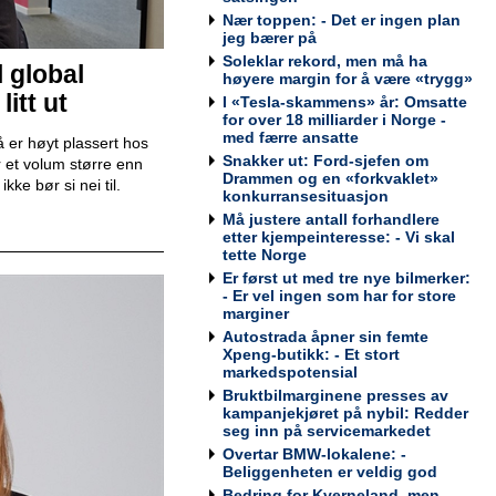
Nær toppen: - Det er ingen plan
jeg bærer på
Soleklar rekord, men må ha
Teknisk kontrollør
l global
høyere margin for å være «trygg»
Viking Kontroll AS
itt ut
I «Tesla-skammens» år: Omsatte
for over 18 milliarder i Norge -
med færre ansatte
 er høyt plassert hos
Snakker ut: Ford-sjefen om
 et volum større enn
Drammen og en «forkvaklet»
ke bør si nei til.
konkurransesituasjon
Avdelingsleder / Kundemottaker
Må justere antall forhandlere
Mekonomen Bilverksted, Arna
etter kjempeinteresse: - Vi skal
tette Norge
Er først ut med tre nye bilmerker:
- Er vel ingen som har for store
marginer
Autostrada åpner sin femte
Bilmekaniker / Service Technician -
Xpeng-butikk: - Et stort
Haugesund
markedspotensial
Tesla Norway AS
Bruktbilmarginene presses av
kampanjekjøret på nybil: Redder
seg inn på servicemarkedet
Overtar BMW-lokalene: -
Beliggenheten er veldig god
Bilmekaniker / Service Technician -
Bedring for Kverneland, men