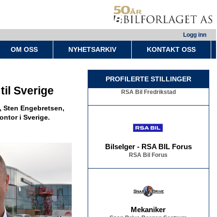
Logg inn
OM OSS
NYHETSARKIV
KONTAKT OSS
Bilselger - RSA BIL Fredrikstad
PROFILERTE STILLINGER
RSA Bil Fredrikstad
il Sverige
, Sten Engebretsen,
ontor i Sverige.
Bilselger - RSA BIL Forus
RSA Bil Forus
Mekaniker
Snap Drive Bergen Sentrum