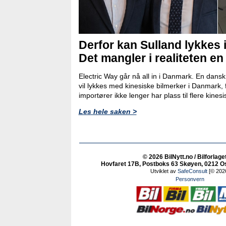
Derfor kan Sulland lykkes 
Det mangler i realiteten en
Electric Way går nå all in i Danmark. En dans
vil lykkes med kinesiske bilmerker i Danmark, 
importører ikke lenger har plass til flere kinesi
Les hele saken >
© 2026 BilNytt.no / Bilforlage
Hovfaret 17B, Postboks 63 Skøyen, 0212 Osl
Utviklet av
SafeConsult
[© 202
Personvern