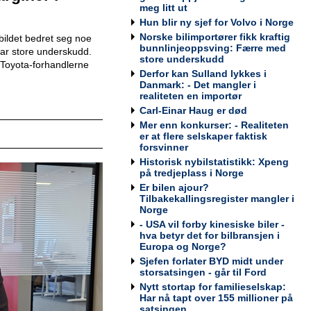
Werksta Norge
meg litt ut
Hun blir ny sjef for Volvo i Norge
Norske bilimportører fikk kraftig
ildet bedret seg noe
bunnlinjeoppsving: Færre med
 har store underskudd.
store underskudd
Toyota-forhandlerne
Kundemottaker og Takserer for
Derfor kan Sulland lykkes i
Werksta Grorud
Danmark: - Det mangler i
realiteten en importør
Werksta Norge
Carl-Einar Haug er død
Mer enn konkurser: - Realiteten
er at flere selskaper faktisk
forsvinner
Historisk nybilstatistikk: Xpeng
Salgssjef
på tredjeplass i Norge
Møller Bil Outlet Alnabru
Er bilen ajour?
Tilbakekallingsregister mangler i
Norge
- USA vil forby kinesiske biler -
hva betyr det for bilbransjen i
Europa og Norge?
Servicemarkedsleder
Sjefen forlater BYD midt under
Sulland Lier
storsatsingen - går til Ford
Nytt stortap for familieselskap:
Har nå tapt over 155 millioner på
satsingen