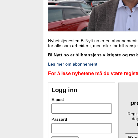
Nyhetstjenesten BilNytt.no er en abonnements
for alle som arbeider i, med eller for bilbransj
BilNytt.no er bilbransjens viktigste og ras
Les mer om abonnement
For å lese nyhetene må du være registr
Logg inn
E-post
pr
Regis
dag
Passord