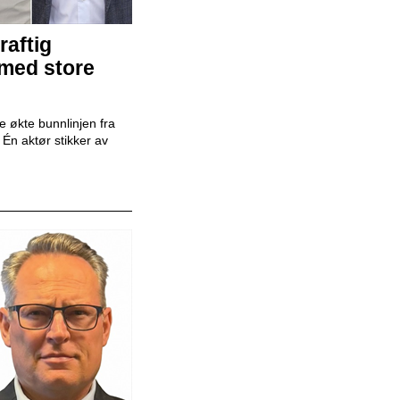
raftig
Mekaniker
 med store
Snap Drive
 økte bunnlinjen fra
r. Én aktør stikker av
Daglig leder
BilXtra
Billakkerer
Karosseriforum AS