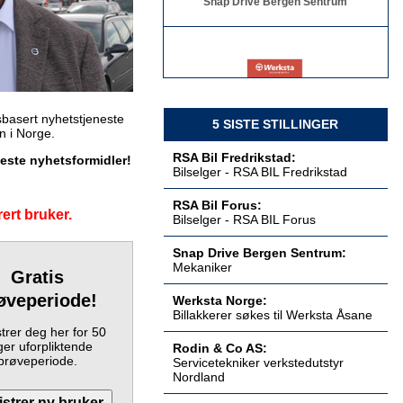
Billakkerer søkes til Werksta Åsane
Werksta Norge
basert nyhetstjeneste
5 SISTE STILLINGER
en i Norge.
RSA Bil Fredrikstad:
keste nyhetsformidler!
Bilselger - RSA BIL Fredrikstad
Servicetekniker verkstedutstyr
RSA Bil Forus:
Nordland
ert bruker.
Bilselger - RSA BIL Forus
Rodin & Co AS
Snap Drive Bergen Sentrum:
Mekaniker
Gratis
øveperiode!
Werksta Norge:
Billakkerer søkes til Werksta Åsane
Servicetekniker verkstedutstyr
Østlandet
trer deg her for 50
er uforpliktende
Rodin & Co AS
Rodin & Co AS:
prøveperiode.
Servicetekniker verkstedutstyr
Nordland