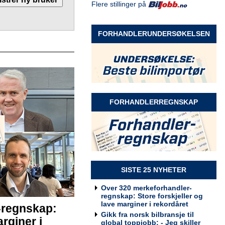
Flere stillinger på
Selger Møre og Romsdal
Rodin & Co AS
FORHANDLERUNDERSØKELSEN
Selger Innlandet
Rodin & Co AS
FORHANDLERREGNSKAP
Selger kundeservice
Rodin & Co AS
SISTE 25 NYHETER
Over 320 merkeforhandler-
regnskap: Store forskjeller og
lave marginer i rekordåret
-regnskap:
Billakkerer søkes til Werksta
Gikk fra norsk bilbransje til
rginer i
Grorud
global toppjobb: - Jeg skiller