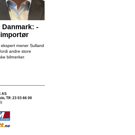
Bilselger - RSA BIL Fredrikstad
RSA Bil Fredrikstad
i Danmark: -
 importør
Bilselger - RSA BIL Forus
k ekspert mener Sulland
RSA Bil Forus
fordi andre store
ske bilmerker.
Mekaniker
Snap Drive Bergen Sentrum
t AS
o, Tlf: 23 03 66 00
6]
Billakkerer søkes til Werksta Åsane
Werksta Norge