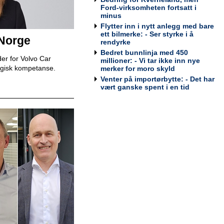
Bodø
Ford-virksomheten fortsatt i
Tesla Norway AS
minus
Flytter inn i nytt anlegg med bare
ett bilmerke: - Ser styrke i å
 Norge
rendyrke
Bedret bunnlinja med 450
er for Volvo Car
Bilmekaniker / Service Technician -
millioner: - Vi tar ikke inn nye
Stavanger
egisk kompetanse.
merker for moro skyld
Tesla Norway AS
Venter på importørbytte: - Det har
vært ganske spent i en tid
Bilmekaniker / Service Technician -
Tromsø
Tesla Norway AS
Servicesjef
Bertel O. Steen Lillehammer