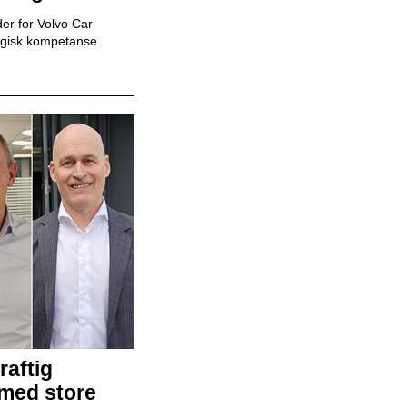
er for Volvo Car
egisk kompetanse.
Mekaniker
Snap Drive
Daglig leder
BilXtra
Billakkerer
Karosseriforum AS
raftig
 med store