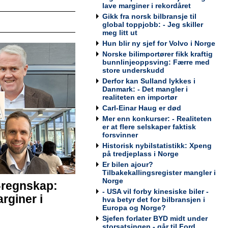
Werksta Norge
lave marginer i rekordåret
Gikk fra norsk bilbransje til
global toppjobb: - Jeg skiller
meg litt ut
Hun blir ny sjef for Volvo i Norge
Kundemottaker og Takserer for
Norske bilimportører fikk kraftig
Werksta Grorud
bunnlinjeoppsving: Færre med
store underskudd
Werksta Norge
Derfor kan Sulland lykkes i
Danmark: - Det mangler i
realiteten en importør
Carl-Einar Haug er død
Mer enn konkurser: - Realiteten
Salgssjef
er at flere selskaper faktisk
Møller Bil Outlet Alnabru
forsvinner
Historisk nybilstatistikk: Xpeng
på tredjeplass i Norge
Er bilen ajour?
Tilbakekallingsregister mangler i
Norge
-regnskap:
Servicemarkedsleder
- USA vil forby kinesiske biler -
rginer i
Sulland Lier
hva betyr det for bilbransjen i
Europa og Norge?
Sjefen forlater BYD midt under
storsatsingen - går til Ford