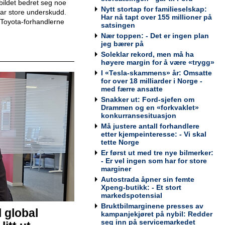
ildet bedret seg noe
Nytt stortap for familieselskap:
 har store underskudd.
Har nå tapt over 155 millioner på
Toyota-forhandlerne
satsingen
Teknisk kontrollør
Nær toppen: - Det er ingen plan
Viking Kontroll AS
jeg bærer på
Soleklar rekord, men må ha
høyere margin for å være «trygg»
I «Tesla-skammens» år: Omsatte
for over 18 milliarder i Norge -
med færre ansatte
Avdelingsleder / Kundemottaker
Snakker ut: Ford-sjefen om
Mekonomen Bilverksted, Arna
Drammen og en «forkvaklet»
konkurransesituasjon
Må justere antall forhandlere
etter kjempeinteresse: - Vi skal
tette Norge
Er først ut med tre nye bilmerker:
Bilmekaniker / Service Technician -
- Er vel ingen som har for store
Haugesund
marginer
Tesla Norway AS
Autostrada åpner sin femte
Xpeng-butikk: - Et stort
markedspotensial
Bruktbilmarginene presses av
l global
kampanjekjøret på nybil: Redder
Bilmekaniker / Service Technician -
seg inn på servicemarkedet