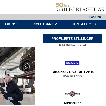
Logg inn
OM OSS
NYHETSARKIV
KONTAKT OSS
Bilselger - RSA BIL Fredrikstad
PROFILERTE STILLINGER
RSA Bil Fredrikstad
Bilselger - RSA BIL Forus
RSA Bil Forus
Mekaniker
Snap Drive Bergen Sentrum