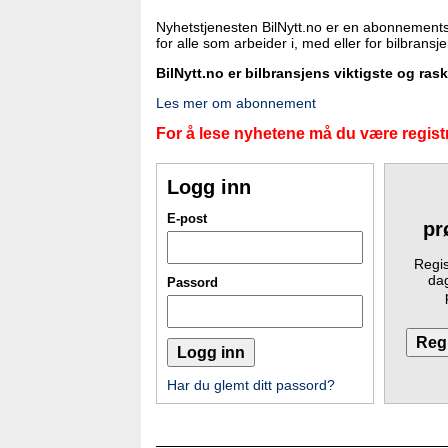
Nyhetstjenesten BilNytt.no er en abonnements
for alle som arbeider i, med eller for bilbransj
BilNytt.no er bilbransjens viktigste og ras
Les mer om abonnement
For å lese nyhetene må du være registr
Logg inn
E-post
pr
Regis
dag
Passord
Har du glemt ditt passord?