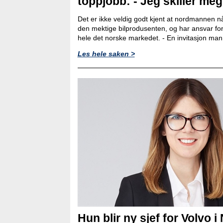
toppjobb: - Jeg skiller meg l
Det er ikke veldig godt kjent at nordmannen nå
den mektige bilprodusenten, og har ansvar for
hele det norske markedet. - En invitasjon man ik
Les hele saken >
Hun blir ny sjef for Volvo i