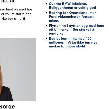
itt ut
Bodø
Overtar BMW-lokalene: -
Tesla Norway AS
Beliggenheten er veldig god
 er høyt plassert hos
Bedring for Kverneland, men
 et volum større enn
Ford-virksomheten fortsatt i
ke bør si nei til.
minus
Flytter inn i nytt anlegg med bare
Bilmekaniker / Service Technician -
ett bilmerke: - Ser styrke i å
Stavanger
rendyrke
Tesla Norway AS
Bedret bunnlinja med 450
millioner: - Vi tar ikke inn nye
merker for moro skyld
Bilmekaniker / Service Technician -
Tromsø
Tesla Norway AS
Servicesjef
Bertel O. Steen Lillehammer
 Norge