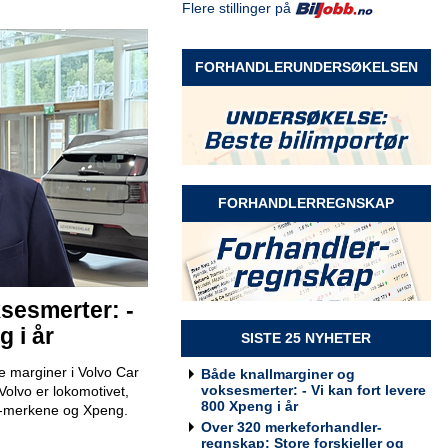
Flere stillinger på
Selger Møre og Romsdal
Rodin & Co AS
FORHANDLERUNDERSØKELSEN
Selger Innlandet
Rodin & Co AS
FORHANDLERREGNSKAP
Selger kundeservice
sesmerter: -
Rodin & Co AS
g i år
SISTE 25 NYHETER
e marginer i Volvo Car
Både knallmarginer og
voksesmerter: - Vi kan fort levere
Volvo er lokomotivet,
800 Xpeng i år
en-merkene og Xpeng.
Billakkerer søkes til Werksta
Over 320 merkeforhandler-
Grorud
regnskap: Store forskjeller og