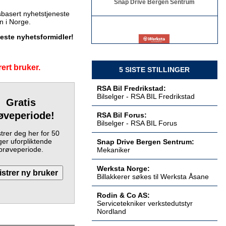
basert nyhetstjeneste
en i Norge.
keste nyhetsformidler!
Billakkerer søkes til Werksta Åsane
Werksta Norge
ert bruker.
5 SISTE STILLINGER
RSA Bil Fredrikstad:
Bilselger - RSA BIL Fredrikstad
Gratis
Servicetekniker verkstedutstyr
øveperiode!
RSA Bil Forus:
Nordland
Bilselger - RSA BIL Forus
Rodin & Co AS
trer deg her for 50
er uforpliktende
Snap Drive Bergen Sentrum:
prøveperiode.
Mekaniker
Werksta Norge:
Billakkerer søkes til Werksta Åsane
Servicetekniker verkstedutstyr
Østlandet
Rodin & Co AS
Rodin & Co AS:
Servicetekniker verkstedutstyr
Nordland