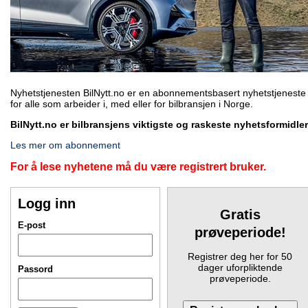
Nyhetstjenesten BilNytt.no er en abonnementsbasert nyhetstjeneste
for alle som arbeider i, med eller for bilbransjen i Norge.
BilNytt.no er bilbransjens viktigste og raskeste nyhetsformidler
Les mer om abonnement
For å lese nyhetene må du være registrert bruker.
Logg inn
Gratis
E-post
prøveperiode!
Registrer deg her for 50
dager uforpliktende
Passord
prøveperiode.