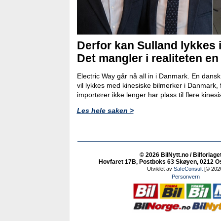
Derfor kan Sulland lykkes 
Det mangler i realiteten en
Electric Way går nå all in i Danmark. En dans
vil lykkes med kinesiske bilmerker i Danmark, 
importører ikke lenger har plass til flere kinesi
Les hele saken >
© 2026 BilNytt.no / Bilforlage
Hovfaret 17B, Postboks 63 Skøyen, 0212 Osl
Utviklet av
SafeConsult
[© 202
Personvern