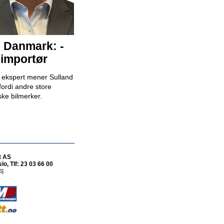
Bilselger - RSA BIL Fredrikstad
RSA Bil Fredrikstad
i Danmark: -
 importør
Bilselger - RSA BIL Forus
k ekspert mener Sulland
RSA Bil Forus
fordi andre store
ske bilmerker.
Mekaniker
Snap Drive Bergen Sentrum
t AS
o, Tlf: 23 03 66 00
6]
Billakkerer søkes til Werksta Åsane
Werksta Norge