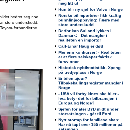
Werksta Norge
meg litt ut
Hun blir ny sjef for Volvo i Norge
Norske bilimportører fikk kraftig
ildet bedret seg noe
bunnlinjeoppsving: Færre med
 har store underskudd.
store underskudd
Toyota-forhandlerne
Kundemottaker og Takserer for
Derfor kan Sulland lykkes i
Werksta Grorud
Danmark: - Det mangler i
realiteten en importør
Werksta Norge
Carl-Einar Haug er død
Mer enn konkurser: - Realiteten
er at flere selskaper faktisk
forsvinner
Historisk nybilstatistikk: Xpeng
Salgssjef
på tredjeplass i Norge
Møller Bil Outlet Alnabru
Er bilen ajour?
Tilbakekallingsregister mangler i
Norge
- USA vil forby kinesiske biler -
hva betyr det for bilbransjen i
Europa og Norge?
Servicemarkedsleder
Sjefen forlater BYD midt under
Sulland Lier
storsatsingen - går til Ford
Nytt stortap for familieselskap:
Har nå tapt over 155 millioner på
satsingen