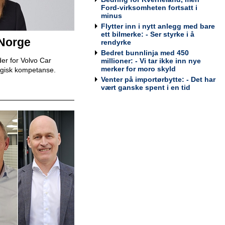
Bodø
Ford-virksomheten fortsatt i
Tesla Norway AS
minus
Flytter inn i nytt anlegg med bare
ett bilmerke: - Ser styrke i å
 Norge
rendyrke
Bedret bunnlinja med 450
Bilmekaniker / Service Technician -
er for Volvo Car
millioner: - Vi tar ikke inn nye
Stavanger
merker for moro skyld
egisk kompetanse.
Tesla Norway AS
Venter på importørbytte: - Det har
vært ganske spent i en tid
Bilmekaniker / Service Technician -
Tromsø
Tesla Norway AS
Servicesjef
Bertel O. Steen Lillehammer