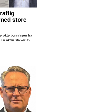
raftig
Mekaniker
 med store
Snap Drive
 økte bunnlinjen fra
r. Én aktør stikker av
Daglig leder
BilXtra
Billakkerer
Karosseriforum AS