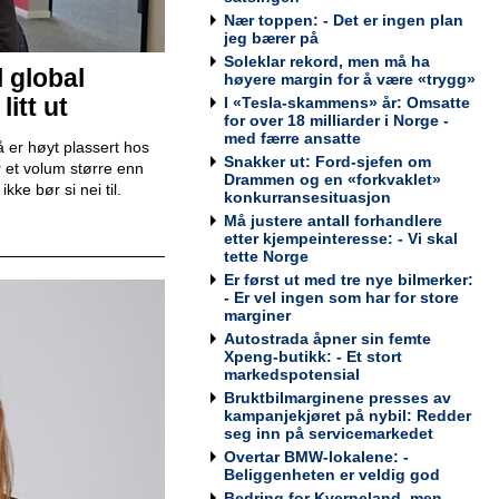
Nær toppen: - Det er ingen plan
jeg bærer på
Soleklar rekord, men må ha
Teknisk kontrollør
l global
høyere margin for å være «trygg»
Viking Kontroll AS
itt ut
I «Tesla-skammens» år: Omsatte
for over 18 milliarder i Norge -
med færre ansatte
 er høyt plassert hos
Snakker ut: Ford-sjefen om
 et volum større enn
Drammen og en «forkvaklet»
ke bør si nei til.
konkurransesituasjon
Avdelingsleder / Kundemottaker
Må justere antall forhandlere
Mekonomen Bilverksted, Arna
etter kjempeinteresse: - Vi skal
tette Norge
Er først ut med tre nye bilmerker:
- Er vel ingen som har for store
marginer
Autostrada åpner sin femte
Bilmekaniker / Service Technician -
Xpeng-butikk: - Et stort
Haugesund
markedspotensial
Tesla Norway AS
Bruktbilmarginene presses av
kampanjekjøret på nybil: Redder
seg inn på servicemarkedet
Overtar BMW-lokalene: -
Beliggenheten er veldig god
Bilmekaniker / Service Technician -
Bedring for Kverneland, men