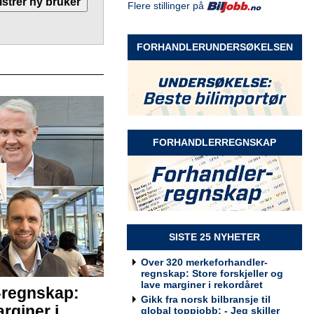
Flere stillinger på
Selger Møre og Romsdal
Rodin & Co AS
FORHANDLERUNDERSØKELSEN
Selger Innlandet
Rodin & Co AS
FORHANDLERREGNSKAP
Selger kundeservice
Rodin & Co AS
SISTE 25 NYHETER
Over 320 merkeforhandler-
regnskap: Store forskjeller og
lave marginer i rekordåret
-regnskap:
Billakkerer søkes til Werksta
Gikk fra norsk bilbransje til
rginer i
Grorud
global toppjobb: - Jeg skiller