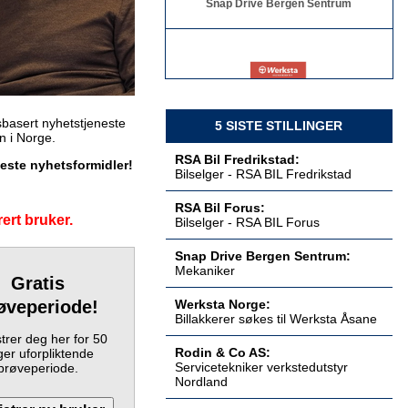
Billakkerer søkes til Werksta Åsane
Werksta Norge
basert nyhetstjeneste
5 SISTE STILLINGER
en i Norge.
RSA Bil Fredrikstad:
keste nyhetsformidler!
Bilselger - RSA BIL Fredrikstad
Servicetekniker verkstedutstyr
RSA Bil Forus:
Nordland
ert bruker.
Bilselger - RSA BIL Forus
Rodin & Co AS
Snap Drive Bergen Sentrum:
Mekaniker
Gratis
øveperiode!
Werksta Norge:
Billakkerer søkes til Werksta Åsane
Servicetekniker verkstedutstyr
Østlandet
trer deg her for 50
Rodin & Co AS
Rodin & Co AS:
er uforpliktende
Servicetekniker verkstedutstyr
prøveperiode.
Nordland