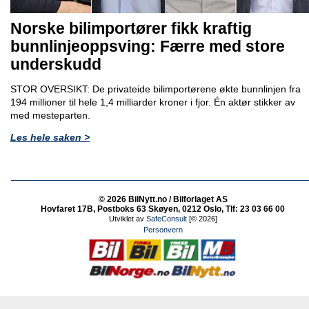
Norske bilimportører fikk kraftig
bunnlinjeoppsving: Færre med store
underskudd
STOR OVERSIKT: De privateide bilimportørene økte bunnlinjen fra
194 millioner til hele 1,4 milliarder kroner i fjor. Én aktør stikker av
med mesteparten.
Les hele saken >
© 2026 BilNytt.no / Bilforlaget AS
Hovfaret 17B, Postboks 63 Skøyen, 0212 Oslo, Tlf: 23 03 66 00
Utviklet av
SafeConsult
[© 2026]
Personvern