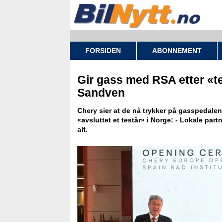
FORSIDEN
ABONNEMENT
Gir gass med RSA etter «t
Sandven
Chery sier at de nå trykker på gasspedalen
«avsluttet et testår» i Norge: - Lokale part
alt.