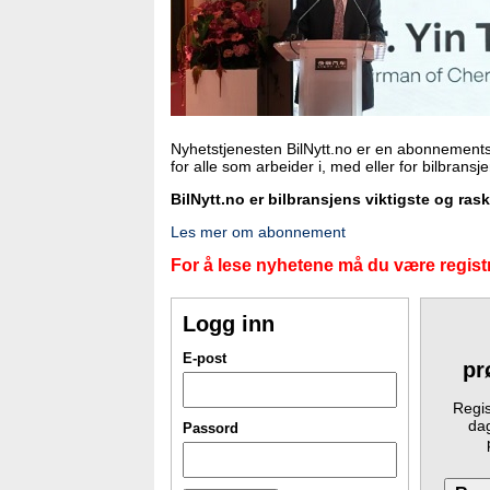
Nyhetstjenesten BilNytt.no er en abonnements
for alle som arbeider i, med eller for bilbransj
BilNytt.no er bilbransjens viktigste og ras
Les mer om abonnement
For å lese nyhetene må du være registr
Logg inn
E-post
pr
Regis
dag
Passord