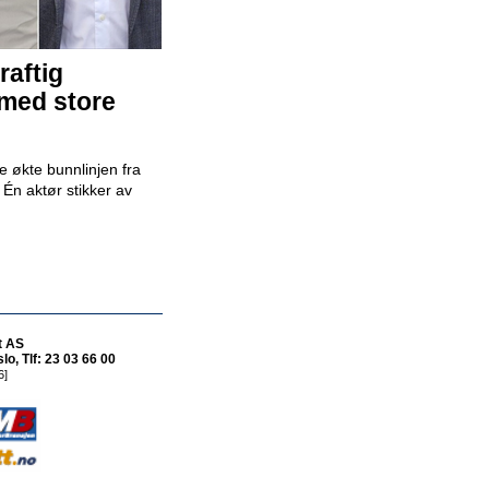
Bilselger - RSA BIL Fredrikstad
RSA Bil Fredrikstad
raftig
 med store
Bilselger - RSA BIL Forus
RSA Bil Forus
 økte bunnlinjen fra
r. Én aktør stikker av
Mekaniker
Snap Drive Bergen Sentrum
t AS
o, Tlf: 23 03 66 00
6]
Billakkerer søkes til Werksta Åsane
Werksta Norge