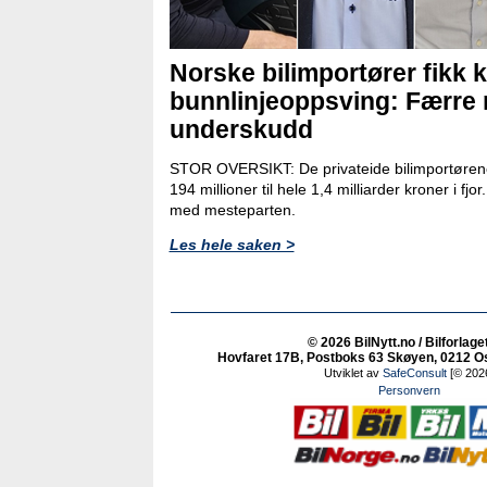
Norske bilimportører fikk k
bunnlinjeoppsving: Færre
underskudd
STOR OVERSIKT: De privateide bilimportørene
194 millioner til hele 1,4 milliarder kroner i fjo
med mesteparten.
Les hele saken >
© 2026 BilNytt.no / Bilforlage
Hovfaret 17B, Postboks 63 Skøyen, 0212 Osl
Utviklet av
SafeConsult
[© 202
Personvern