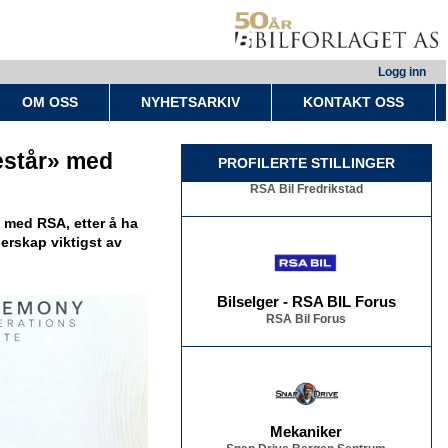
Logg inn
OM OSS
NYHETSARKIV
KONTAKT OSS
Bilselger - RSA BIL Fredrikstad
estår» med
PROFILERTE STILLINGER
RSA Bil Fredrikstad
 med RSA, etter å ha
nerskap viktigst av
Bilselger - RSA BIL Forus
RSA Bil Forus
Mekaniker
Snap Drive Bergen Sentrum