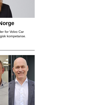
Mekaniker
Snap Drive
 Norge
er for Volvo Car
egisk kompetanse.
Daglig leder
BilXtra
Billakkerer
Karosseriforum AS