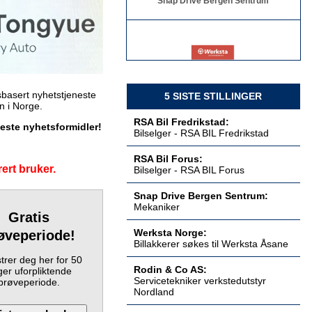
Billakkerer søkes til Werksta Åsane
Werksta Norge
basert nyhetstjeneste
5 SISTE STILLINGER
en i Norge.
RSA Bil Fredrikstad:
keste nyhetsformidler!
Bilselger - RSA BIL Fredrikstad
Servicetekniker verkstedutstyr
RSA Bil Forus:
Nordland
ert bruker.
Bilselger - RSA BIL Forus
Rodin & Co AS
Snap Drive Bergen Sentrum:
Mekaniker
Gratis
Werksta Norge:
øveperiode!
Servicetekniker verkstedutstyr
Billakkerer søkes til Werksta Åsane
Østlandet
trer deg her for 50
Rodin & Co AS
Rodin & Co AS:
er uforpliktende
Servicetekniker verkstedutstyr
prøveperiode.
Nordland