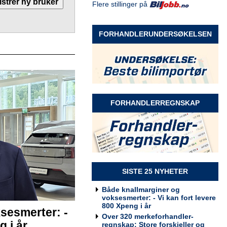
Flere stillinger på
Selger Møre og Romsdal
Rodin & Co AS
FORHANDLERUNDERSØKELSEN
Selger Innlandet
Rodin & Co AS
FORHANDLERREGNSKAP
Selger kundeservice
Rodin & Co AS
SISTE 25 NYHETER
Både knallmarginer og
voksesmerter: - Vi kan fort levere
800 Xpeng i år
sesmerter: -
Billakkerer søkes til Werksta
Over 320 merkeforhandler-
Grorud
g i år
regnskap: Store forskjeller og