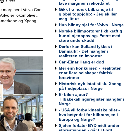
Werksta Norge
lave marginer i rekordåret
Gikk fra norsk bilbransje til
e marginer i Volvo Car
global toppjobb: - Jeg skiller
Volvo er lokomotivet,
meg litt ut
en-merkene og Xpeng.
Hun blir ny sjef for Volvo i Norge
Kundemottaker og Takserer for
Norske bilimportører fikk kraftig
Werksta Grorud
bunnlinjeoppsving: Færre med
Werksta Norge
store underskudd
Derfor kan Sulland lykkes i
Danmark: - Det mangler i
realiteten en importør
Carl-Einar Haug er død
Mer enn konkurser: - Realiteten
Salgssjef
er at flere selskaper faktisk
Møller Bil Outlet Alnabru
forsvinner
Historisk nybilstatistikk: Xpeng
på tredjeplass i Norge
Er bilen ajour?
Tilbakekallingsregister mangler i
Norge
Servicemarkedsleder
- USA vil forby kinesiske biler -
Sulland Lier
hva betyr det for bilbransjen i
Europa og Norge?
Sjefen forlater BYD midt under
storsatsingen - går til Ford