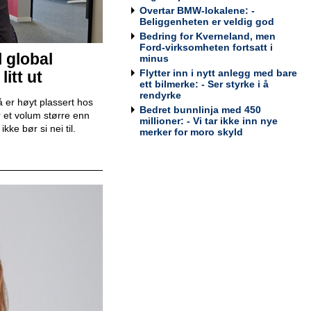
Bodø
Overtar BMW-lokalene: -
Tesla Norway AS
Beliggenheten er veldig god
Bedring for Kverneland, men
Ford-virksomheten fortsatt i
l global
minus
Flytter inn i nytt anlegg med bare
itt ut
Bilmekaniker / Service Technician -
ett bilmerke: - Ser styrke i å
Stavanger
rendyrke
 er høyt plassert hos
Tesla Norway AS
Bedret bunnlinja med 450
 et volum større enn
millioner: - Vi tar ikke inn nye
ke bør si nei til.
merker for moro skyld
Bilmekaniker / Service Technician -
Tromsø
Tesla Norway AS
Servicesjef
Bertel O. Steen Lillehammer