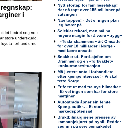
Nytt stortap for familieselskap:
-regnskap:
Har nå tapt over 155 millioner på
rginer i
satsingen
Teknisk kontrollør
Viking Kontroll AS
Nær toppen: - Det er ingen plan
jeg bærer på
Soleklar rekord, men må ha
ildet bedret seg noe
høyere margin for å være «trygg»
 har store underskudd.
I «Tesla-skammens» år: Omsatte
Toyota-forhandlerne
for over 18 milliarder i Norge -
med færre ansatte
Avdelingsleder / Kundemottaker
Snakker ut: Ford-sjefen om
Mekonomen Bilverksted, Arna
Drammen og en «forkvaklet»
konkurransesituasjon
Må justere antall forhandlere
etter kjempeinteresse: - Vi skal
tette Norge
Bilmekaniker / Service Technician -
Er først ut med tre nye bilmerker:
Haugesund
- Er vel ingen som har for store
marginer
Tesla Norway AS
Autostrada åpner sin femte
Xpeng-butikk: - Et stort
markedspotensial
Bruktbilmarginene presses av
kampanjekjøret på nybil: Redder
Bilmekaniker / Service Technician -
seg inn på servicemarkedet