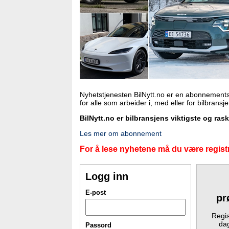
Nyhetstjenesten BilNytt.no er en abonnements
for alle som arbeider i, med eller for bilbransj
BilNytt.no er bilbransjens viktigste og ras
Les mer om abonnement
For å lese nyhetene må du være registr
Logg inn
E-post
pr
Regis
dag
Passord