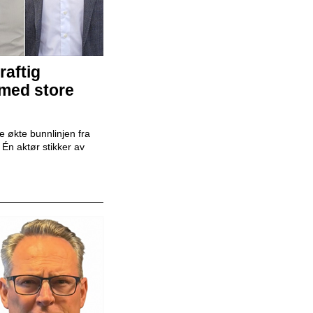
Mekaniker
Snap Drive
raftig
 med store
 økte bunnlinjen fra
Daglig leder
r. Én aktør stikker av
BilXtra
Billakkerer
Karosseriforum AS