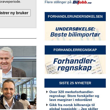
prøveperiode.
Flere stillinger på
Selger Møre og Romsdal
Rodin & Co AS
FORHANDLERUNDERSØKELSEN
Selger Innlandet
Rodin & Co AS
FORHANDLERREGNSKAP
Selger kundeservice
Rodin & Co AS
SISTE 25 NYHETER
Over 320 merkeforhandler-
regnskap: Store forskjeller og
lave marginer i rekordåret
Billakkerer søkes til Werksta
Gikk fra norsk bilbransje til
Grorud
global toppjobb: - Jeg skiller