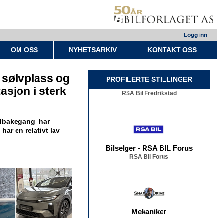
Logg inn
OM OSS
NYHETSARKIV
KONTAKT OSS
å sølvplass og
Bilselger - RSA BIL Fredrikstad
PROFILERTE STILLINGER
RSA Bil Fredrikstad
asjon i sterk
ilbakegang, har
har en relativt lav
Bilselger - RSA BIL Forus
RSA Bil Forus
Mekaniker
Snap Drive Bergen Sentrum