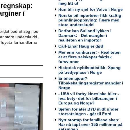
Werksta Norge
meg litt ut
-regnskap:
Hun blir ny sjef for Volvo i Norge
rginer i
Norske bilimportører fikk kraftig
bunnlinjeoppsving: Færre med
store underskudd
Kundemottaker og Takserer for
Derfor kan Sulland lykkes i
ildet bedret seg noe
Werksta Grorud
Danmark: - Det mangler i
 har store underskudd.
realiteten en importør
Werksta Norge
Toyota-forhandlerne
Carl-Einar Haug er død
Mer enn konkurser: - Realiteten
er at flere selskaper faktisk
forsvinner
Historisk nybilstatistikk: Xpeng
Salgssjef
på tredjeplass i Norge
Møller Bil Outlet Alnabru
Er bilen ajour?
Tilbakekallingsregister mangler i
Norge
- USA vil forby kinesiske biler -
hva betyr det for bilbransjen i
Europa og Norge?
Servicemarkedsleder
Sjefen forlater BYD midt under
Sulland Lier
storsatsingen - går til Ford
Nytt stortap for familieselskap:
Har nå tapt over 155 millioner på
satsingen