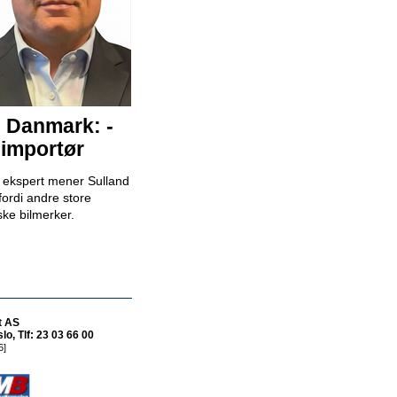
Bilselger - RSA BIL Fredrikstad
RSA Bil Fredrikstad
i Danmark: -
Bilselger - RSA BIL Forus
RSA Bil Forus
 importør
k ekspert mener Sulland
fordi andre store
ske bilmerker.
Mekaniker
Snap Drive Bergen Sentrum
t AS
o, Tlf: 23 03 66 00
6]
Billakkerer søkes til Werksta Åsane
Werksta Norge