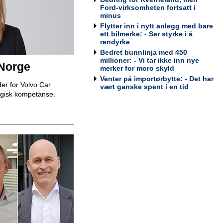
Bodø
Ford-virksomheten fortsatt i
Tesla Norway AS
minus
Flytter inn i nytt anlegg med bare
ett bilmerke: - Ser styrke i å
rendyrke
Bedret bunnlinja med 450
Bilmekaniker / Service Technician -
millioner: - Vi tar ikke inn nye
 Norge
Stavanger
merker for moro skyld
Tesla Norway AS
Venter på importørbytte: - Det har
er for Volvo Car
vært ganske spent i en tid
egisk kompetanse.
Bilmekaniker / Service Technician -
Tromsø
Tesla Norway AS
Servicesjef
Bertel O. Steen Lillehammer