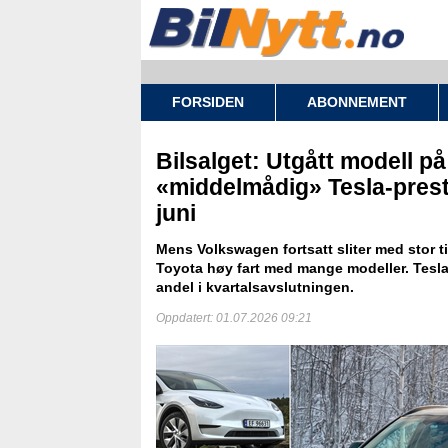
FORSIDEN
ABONNEMENT
Bilsalget: Utgått modell p
«middelmådig» Tesla-prest
juni
Mens Volkswagen fortsatt sliter med stor t
Toyota høy fart med mange modeller. Tesla 
andel i kvartalsavslutningen.
Oppdatert: 01.07.2026 09:21