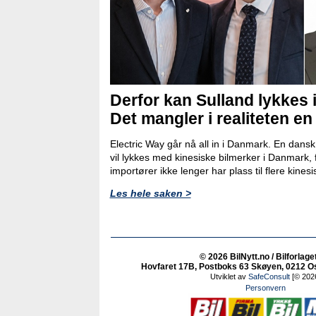
Derfor kan Sulland lykkes 
Det mangler i realiteten en
Electric Way går nå all in i Danmark. En dans
vil lykkes med kinesiske bilmerker i Danmark, 
importører ikke lenger har plass til flere kinesi
Les hele saken >
© 2026 BilNytt.no / Bilforlage
Hovfaret 17B, Postboks 63 Skøyen, 0212 Osl
Utviklet av
SafeConsult
[© 202
Personvern