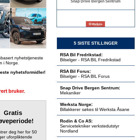
Billakkerer søkes til Werksta Åsane
Werksta Norge
5 SISTE STILLINGER
RSA Bil Fredrikstad:
basert nyhetstjeneste
Bilselger - RSA BIL Fredrikstad
en i Norge.
Servicetekniker verkstedutstyr
RSA Bil Forus:
keste nyhetsformidler!
Nordland
Bilselger - RSA BIL Forus
Rodin & Co AS
Snap Drive Bergen Sentrum:
ert bruker.
Mekaniker
Werksta Norge:
Billakkerer søkes til Werksta Åsane
Servicetekniker verkstedutstyr
Gratis
Østlandet
øveperiode!
Rodin & Co AS
Rodin & Co AS:
Servicetekniker verkstedutstyr
Nordland
trer deg her for 50
er uforpliktende