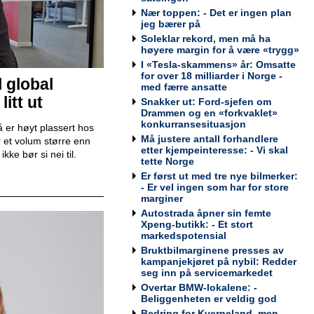
Nær toppen: - Det er ingen plan
jeg bærer på
Soleklar rekord, men må ha
Teknisk kontrollør
høyere margin for å være «trygg»
Viking Kontroll AS
I «Tesla-skammens» år: Omsatte
for over 18 milliarder i Norge -
l global
med færre ansatte
itt ut
Snakker ut: Ford-sjefen om
Drammen og en «forkvaklet»
konkurransesituasjon
 er høyt plassert hos
Avdelingsleder / Kundemottaker
Må justere antall forhandlere
 et volum større enn
Mekonomen Bilverksted, Arna
etter kjempeinteresse: - Vi skal
ke bør si nei til.
tette Norge
Er først ut med tre nye bilmerker:
- Er vel ingen som har for store
marginer
Autostrada åpner sin femte
Bilmekaniker / Service Technician -
Xpeng-butikk: - Et stort
Haugesund
markedspotensial
Tesla Norway AS
Bruktbilmarginene presses av
kampanjekjøret på nybil: Redder
seg inn på servicemarkedet
Overtar BMW-lokalene: -
Beliggenheten er veldig god
Bilmekaniker / Service Technician -
Bedring for Kverneland, men