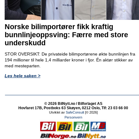
Norske bilimportører fikk kraftig
bunnlinjeoppsving: Færre med store
underskudd
STOR OVERSIKT: De privateide bilimportørene økte bunnlinjen fra
194 millioner til hele 1,4 milliarder kroner i fjor. Én aktør stikker av
med mesteparten.
Les hele saken >
© 2026 BilNytt.no / Bilforlaget AS
Hovfaret 17B, Postboks 63 Skøyen, 0212 Oslo, Tlf: 23 03 66 00
Utviklet av
SafeConsult
[© 2026]
Personvern