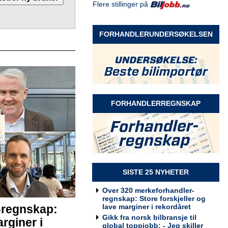
Flere stillinger på
Selger Møre og Romsdal
Rodin & Co AS
FORHANDLERUNDERSØKELSEN
Selger Innlandet
Rodin & Co AS
FORHANDLERREGNSKAP
Selger kundeservice
Rodin & Co AS
SISTE 25 NYHETER
Over 320 merkeforhandler-
regnskap: Store forskjeller og
lave marginer i rekordåret
-regnskap:
Billakkerer søkes til Werksta
Gikk fra norsk bilbransje til
rginer i
Grorud
global toppjobb: - Jeg skiller