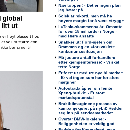
Nær toppen: - Det er ingen plan
jeg bærer på
Teknisk kontrollør
Soleklar rekord, men må ha
l global
høyere margin for å være «trygg»
Viking Kontroll AS
itt ut
I «Tesla-skammens» år: Omsatte
for over 18 milliarder i Norge -
med færre ansatte
 er høyt plassert hos
 et volum større enn
Snakker ut: Ford-sjefen om
Drammen og en «forkvaklet»
ke bør si nei til.
konkurransesituasjon
Avdelingsleder / Kundemottaker
Må justere antall forhandlere
Mekonomen Bilverksted, Arna
etter kjempeinteresse: - Vi skal
tette Norge
Er først ut med tre nye bilmerker:
- Er vel ingen som har for store
marginer
Autostrada åpner sin femte
Bilmekaniker / Service Technician -
Xpeng-butikk: - Et stort
Haugesund
markedspotensial
Tesla Norway AS
Bruktbilmarginene presses av
kampanjekjøret på nybil: Redder
seg inn på servicemarkedet
Overtar BMW-lokalene: -
Beliggenheten er veldig god
Bilmekaniker / Service Technician -
Bedring for Kverneland, men