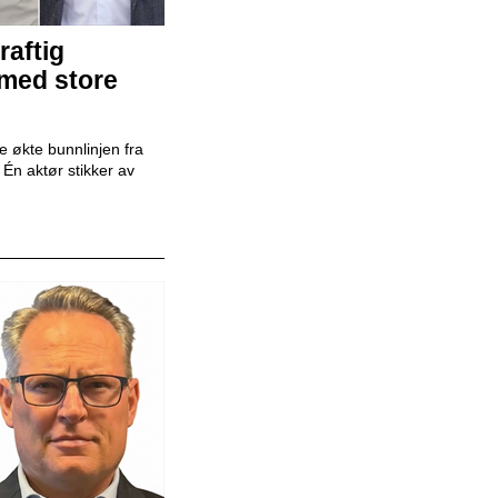
raftig
 med store
Mekaniker
Snap Drive
 økte bunnlinjen fra
r. Én aktør stikker av
Daglig leder
BilXtra
Billakkerer
Karosseriforum AS