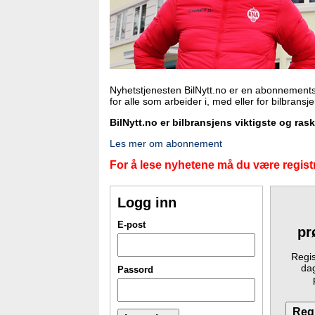
Nyhetstjenesten BilNytt.no er en abonnements
for alle som arbeider i, med eller for bilbransj
BilNytt.no er bilbransjens viktigste og ras
Les mer om abonnement
For å lese nyhetene må du være registr
Logg inn
E-post
pr
Regis
dag
Passord