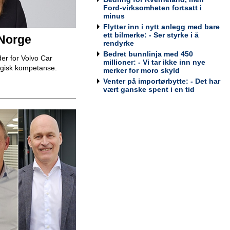
Bodø
Ford-virksomheten fortsatt i
Tesla Norway AS
minus
Flytter inn i nytt anlegg med bare
ett bilmerke: - Ser styrke i å
 Norge
rendyrke
Bedret bunnlinja med 450
er for Volvo Car
Bilmekaniker / Service Technician -
millioner: - Vi tar ikke inn nye
egisk kompetanse.
Stavanger
merker for moro skyld
Tesla Norway AS
Venter på importørbytte: - Det har
vært ganske spent i en tid
Bilmekaniker / Service Technician -
Tromsø
Tesla Norway AS
Servicesjef
Bertel O. Steen Lillehammer