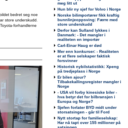
Werksta Norge
meg litt ut
Hun blir ny sjef for Volvo i Norge
ildet bedret seg noe
Norske bilimportører fikk kraftig
bunnlinjeoppsving: Færre med
 har store underskudd.
store underskudd
Toyota-forhandlerne
Kundemottaker og Takserer for
Derfor kan Sulland lykkes i
Werksta Grorud
Danmark: - Det mangler i
realiteten en importør
Werksta Norge
Carl-Einar Haug er død
Mer enn konkurser: - Realiteten
er at flere selskaper faktisk
forsvinner
Historisk nybilstatistikk: Xpeng
Salgssjef
på tredjeplass i Norge
Møller Bil Outlet Alnabru
Er bilen ajour?
Tilbakekallingsregister mangler i
Norge
- USA vil forby kinesiske biler -
hva betyr det for bilbransjen i
Europa og Norge?
Servicemarkedsleder
Sjefen forlater BYD midt under
Sulland Lier
storsatsingen - går til Ford
Nytt stortap for familieselskap:
Har nå tapt over 155 millioner på
satsingen