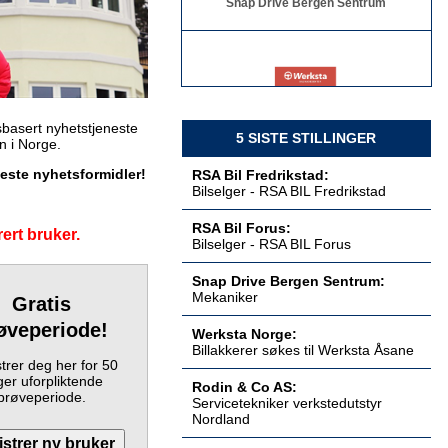
Billakkerer søkes til Werksta Åsane
Werksta Norge
basert nyhetstjeneste
5 SISTE STILLINGER
en i Norge.
keste nyhetsformidler!
RSA Bil Fredrikstad:
Bilselger - RSA BIL Fredrikstad
Servicetekniker verkstedutstyr
RSA Bil Forus:
ert bruker.
Nordland
Bilselger - RSA BIL Forus
Rodin & Co AS
Snap Drive Bergen Sentrum:
Mekaniker
Gratis
øveperiode!
Werksta Norge:
Billakkerer søkes til Werksta Åsane
Servicetekniker verkstedutstyr
trer deg her for 50
Østlandet
er uforpliktende
Rodin & Co AS
Rodin & Co AS:
prøveperiode.
Servicetekniker verkstedutstyr
Nordland