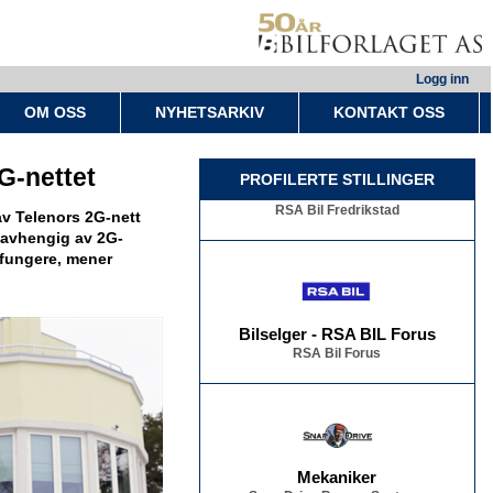
Logg inn
OM OSS
NYHETSARKIV
KONTAKT OSS
G-nettet
Bilselger - RSA BIL Fredrikstad
PROFILERTE STILLINGER
RSA Bil Fredrikstad
v Telenors 2G-nett
r avhengig av 2G-
 fungere, mener
Bilselger - RSA BIL Forus
RSA Bil Forus
Mekaniker
Snap Drive Bergen Sentrum